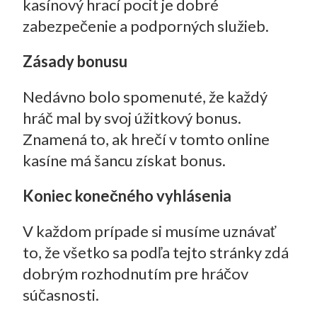
kasínový hrací pocit je dobré
zabezpečenie a podporných služieb.
Zásady bonusu
Nedávno bolo spomenuté, že každý
hráč mal by svoj úžitkový bonus.
Znamená to, ak hrečí v tomto online
kasíne má šancu získat bonus.
Koniec konečného vyhlásenia
V každom prípade si musíme uznávať
to, že všetko sa podľa tejto stránky zdá
dobrým rozhodnutím pre hráčov
súčasnosti.