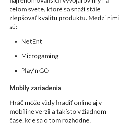
najrenomovanších vývojárov hry na
celom svete, ktoré sa snaží stále
zlepšovať kvalitu produktu. Medzi nimi
sú:
NetEnt
Microgaming
Play’n GO
Mobily zariadenia
Hráč môže vždy hradiť online aj v
mobiline verzii a takisto v žiadnom
čase, kde sa o tom rozhodne.