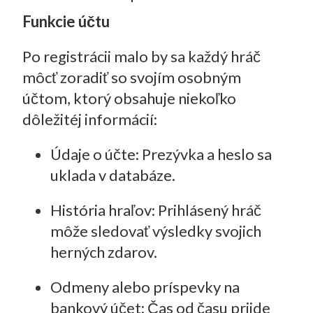
Funkcie účtu
Po registrácii malo by sa každý hráč
môcť zoradiť so svojím osobným
účtom, ktorý obsahuje niekoľko
dôležitéj informácií:
Údaje o účte: Prezývka a heslo sa
uklada v databáze.
História hraľov: Prihlásený hráč
môže sledovať výsledky svojich
herných zdarov.
Odmeny alebo príspevky na
bankový účet: Čas od času prijde