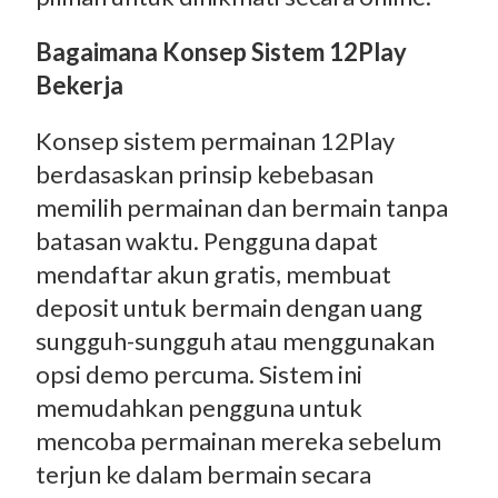
Bagaimana Konsep Sistem 12Play
Bekerja
Konsep sistem permainan 12Play
berdasaskan prinsip kebebasan
memilih permainan dan bermain tanpa
batasan waktu. Pengguna dapat
mendaftar akun gratis, membuat
deposit untuk bermain dengan uang
sungguh-sungguh atau menggunakan
opsi demo percuma. Sistem ini
memudahkan pengguna untuk
mencoba permainan mereka sebelum
terjun ke dalam bermain secara