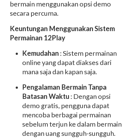
bermain menggunakan opsi demo
secara percuma.
Keuntungan Menggunakan Sistem
Permainan 12Play
Kemudahan
: Sistem permainan
online yang dapat diakses dari
mana saja dan kapan saja.
Pengalaman Bermain Tanpa
Batasan Waktu
: Dengan opsi
demo gratis, pengguna dapat
mencoba berbagai permainan
sebelum terjun ke dalam bermain
dengan uang sungguh-sungguh.