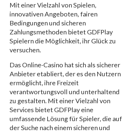
Mit einer Vielzahl von Spielen,
innovativen Angeboten, fairen
Bedingungen und sicheren
Zahlungsmethoden bietet GDFPlay
Spielern die Möglichkeit, ihr Glück zu
versuchen.
Das Online-Casino hat sich als sicherer
Anbieter etabliert, der es den Nutzern
ermöglicht, ihre Freizeit
verantwortungsvoll und unterhaltend
zu gestalten. Mit einer Vielzahl von
Services bietet GDFPlay eine
umfassende Lösung für Spieler, die auf
der Suche nach einem sicheren und