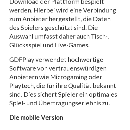
Download der Plattform bespielt
werden. Hierbei wird eine Verbindung
zum Anbieter hergestellt, die Daten
des Spielers geschützt sind. Die
Auswahl umfasst daher auch Tisch-,
Glücksspiel und Live-Games.
GDFPlay verwendet hochwertige
Software von vertrauenswürdigen
Anbietern wie Microgaming oder
Playtech, die für ihre Qualität bekannt
sind. Dies sichert Spieler ein optimales
Spiel- und Übertragungserlebnis zu.
Die mobile Version