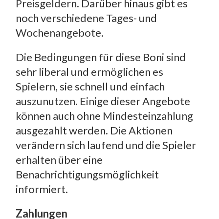
Preisgeldern. Darüber hinaus gibt es
noch verschiedene Tages- und
Wochenangebote.
Die Bedingungen für diese Boni sind
sehr liberal und ermöglichen es
Spielern, sie schnell und einfach
auszunutzen. Einige dieser Angebote
können auch ohne Mindesteinzahlung
ausgezahlt werden. Die Aktionen
verändern sich laufend und die Spieler
erhalten über eine
Benachrichtigungsmöglichkeit
informiert.
Zahlungen