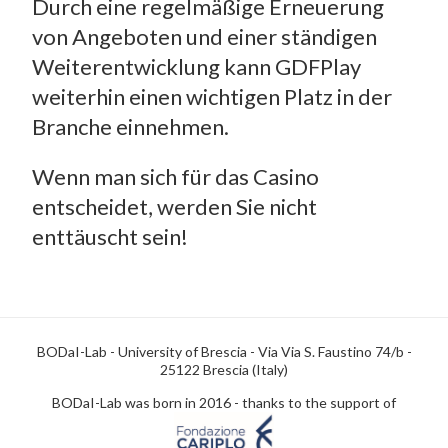
Durch eine regelmäßige Erneuerung
von Angeboten und einer ständigen
Weiterentwicklung kann GDFPlay
weiterhin einen wichtigen Platz in der
Branche einnehmen.
Wenn man sich für das Casino
entscheidet, werden Sie nicht
enttäuscht sein!
BODaI-Lab - University of Brescia - Via Via S. Faustino 74/b -
25122 Brescia (Italy)
BODaI-Lab was born in 2016 - thanks to the support of