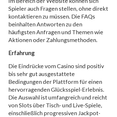
Im Bereich der Website können sich
Spieler auch Fragen stellen, ohne direkt
kontaktieren zu müssen. Die FAQs
beinhalten Antworten zu den
häufigsten Anfragen und Themen wie
Aktionen oder Zahlungsmethoden.
Erfahrung
Die Eindrücke vom Casino sind positiv
bis sehr gut ausgestattete
Bedingungen der Plattform für einen
hervorragenden Glücksspiel-Erlebnis.
Die Auswahl ist umfangreich und reicht
von Slots über Tisch- und Live-Spiele,
einschließlich progressiven Jackpot-