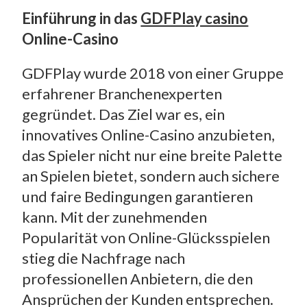
Einführung in das
GDFPlay casino
Online-Casino
GDFPlay wurde 2018 von einer Gruppe
erfahrener Branchenexperten
gegründet. Das Ziel war es, ein
innovatives Online-Casino anzubieten,
das Spieler nicht nur eine breite Palette
an Spielen bietet, sondern auch sichere
und faire Bedingungen garantieren
kann. Mit der zunehmenden
Popularität von Online-Glücksspielen
stieg die Nachfrage nach
professionellen Anbietern, die den
Ansprüchen der Kunden entsprechen.