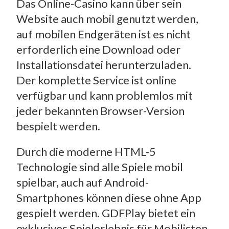
Das Online-Casino kann über sein
Website auch mobil genutzt werden,
auf mobilen Endgeräten ist es nicht
erforderlich eine Download oder
Installationsdatei herunterzuladen.
Der komplette Service ist online
verfügbar und kann problemlos mit
jeder bekannten Browser-Version
bespielt werden.
Durch die moderne HTML-5
Technologie sind alle Spiele mobil
spielbar, auch auf Android-
Smartphones können diese ohne App
gespielt werden. GDFPlay bietet ein
exklusives Spielerlebnis für Mobilisten