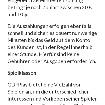
eingeben. Die Mindesteinzahlung
beträgt je nach Zahlart zwischen 20 €
und 10 $.
Die Auszahlungen erfolgen ebenfalls
schnell und sicher, es dauert nur wenige
Minuten bis das Geld auf dem Konto
des Kunden ist, in der Regel innerhalb
einer Stunde. Hierfür sind keine
Gebühren oder Ausgaben erforderlich.
Spielklassen
GDFPlay bietet eine Vielzahl von
Spielen an, um die unterschiedlichen
Interessen und Vorlieben seiner Spieler