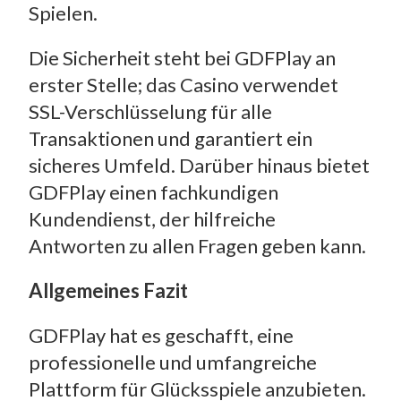
Spielen.
Die Sicherheit steht bei GDFPlay an
erster Stelle; das Casino verwendet
SSL-Verschlüsselung für alle
Transaktionen und garantiert ein
sicheres Umfeld. Darüber hinaus bietet
GDFPlay einen fachkundigen
Kundendienst, der hilfreiche
Antworten zu allen Fragen geben kann.
Allgemeines Fazit
GDFPlay hat es geschafft, eine
professionelle und umfangreiche
Plattform für Glücksspiele anzubieten.