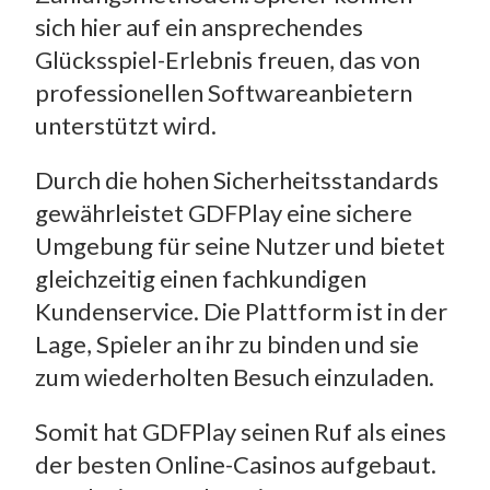
sich hier auf ein ansprechendes
Glücksspiel-Erlebnis freuen, das von
professionellen Softwareanbietern
unterstützt wird.
Durch die hohen Sicherheitsstandards
gewährleistet GDFPlay eine sichere
Umgebung für seine Nutzer und bietet
gleichzeitig einen fachkundigen
Kundenservice. Die Plattform ist in der
Lage, Spieler an ihr zu binden und sie
zum wiederholten Besuch einzuladen.
Somit hat GDFPlay seinen Ruf als eines
der besten Online-Casinos aufgebaut.