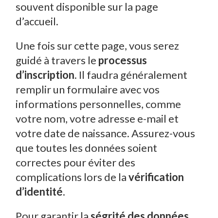
souvent disponible sur la page
d’accueil.
Une fois sur cette page, vous serez
guidé à travers le
processus
d’inscription
. Il faudra généralement
remplir un formulaire avec vos
informations personnelles, comme
votre nom, votre adresse e-mail et
votre date de naissance. Assurez-vous
que toutes les données soient
correctes pour éviter des
complications lors de la
vérification
d’identité
.
Pour garantir la
ségrité des données
,