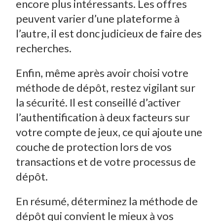
encore plus intéressants. Les offres
peuvent varier d’une plateforme à
l’autre, il est donc judicieux de faire des
recherches.
Enfin, même après avoir choisi votre
méthode de dépôt, restez vigilant sur
la sécurité. Il est conseillé d’activer
l’authentification à deux facteurs sur
votre compte de jeux, ce qui ajoute une
couche de protection lors de vos
transactions et de votre processus de
dépôt.
En résumé, déterminez la méthode de
dépôt qui convient le mieux à vos