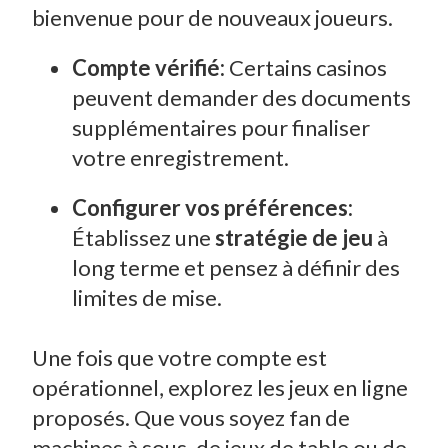
bienvenue pour de nouveaux joueurs.
Compte vérifié:
Certains casinos
peuvent demander des documents
supplémentaires pour finaliser
votre enregistrement.
Configurer vos préférences:
Établissez une
stratégie de jeu
à
long terme et pensez à définir des
limites de mise.
Une fois que votre compte est
opérationnel, explorez les jeux en ligne
proposés. Que vous soyez fan de
machines à sous, de jeux de table ou de