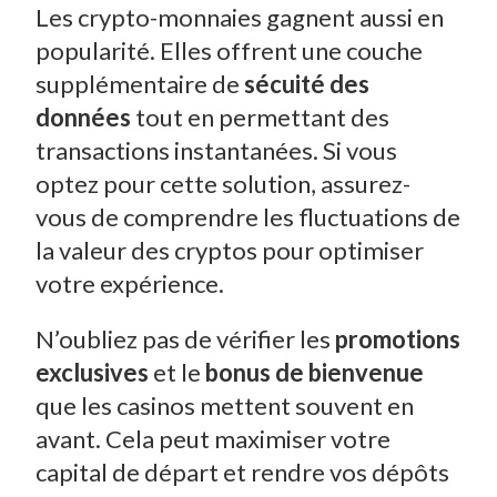
Les crypto-monnaies gagnent aussi en
popularité. Elles offrent une couche
supplémentaire de
sécuité des
données
tout en permettant des
transactions instantanées. Si vous
optez pour cette solution, assurez-
vous de comprendre les fluctuations de
la valeur des cryptos pour optimiser
votre expérience.
N’oubliez pas de vérifier les
promotions
exclusives
et le
bonus de bienvenue
que les casinos mettent souvent en
avant. Cela peut maximiser votre
capital de départ et rendre vos dépôts