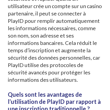
utilisateur crée un compte sur un casino
partenaire, il peut se connecter à
PlayID pour remplir automatiquement
les informations nécessaires, comme
son nom, son adresse et ses
informations bancaires. Cela réduit le
temps d’inscription et augmente la
sécurité des données personnelles, car
PlayID utilise des protocoles de
sécurité avancés pour protéger les
informations des utilisateurs.
Quels sont les avantages de
l’utilisation de PlayID par rapport à
une inscription traditionnelle ?