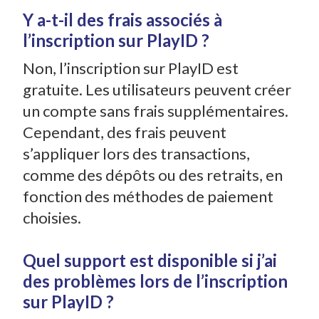
Y a-t-il des frais associés à
l’inscription sur PlayID ?
Non, l’inscription sur PlayID est
gratuite. Les utilisateurs peuvent créer
un compte sans frais supplémentaires.
Cependant, des frais peuvent
s’appliquer lors des transactions,
comme des dépôts ou des retraits, en
fonction des méthodes de paiement
choisies.
Quel support est disponible si j’ai
des problèmes lors de l’inscription
sur PlayID ?