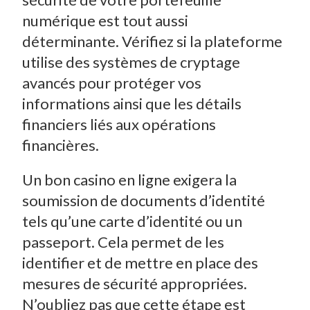
numérique est tout aussi
déterminante. Vérifiez si la plateforme
utilise des systèmes de cryptage
avancés pour protéger vos
informations ainsi que les détails
financiers liés aux opérations
financières.
Un bon casino en ligne exigera la
soumission de documents d’identité
tels qu’une carte d’identité ou un
passeport. Cela permet de les
identifier et de mettre en place des
mesures de sécurité appropriées.
N’oubliez pas que cette étape est