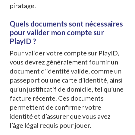
piratage.
Quels documents sont nécessaires
pour valider mon compte sur
PlayID ?
Pour valider votre compte sur PlayID,
vous devrez généralement fournir un
document d’identité valide, comme un
passeport ou une carte d’identité, ainsi
qu’un justificatif de domicile, tel qu’une
facture récente. Ces documents
permettent de confirmer votre
identité et d’assurer que vous avez
l’âge légal requis pour jouer.