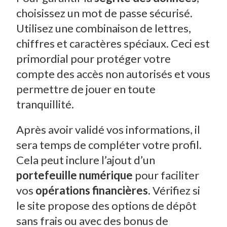
choisissez un mot de passe sécurisé.
Utilisez une combinaison de lettres,
chiffres et caractères spéciaux. Ceci est
primordial pour protéger votre
compte des accès non autorisés et vous
permettre de jouer en toute
tranquillité.
Après avoir validé vos informations, il
sera temps de compléter votre profil.
Cela peut inclure l’ajout d’un
portefeuille numérique
pour faciliter
vos
opérations financières
. Vérifiez si
le site propose des options de dépôt
sans frais ou avec des bonus de