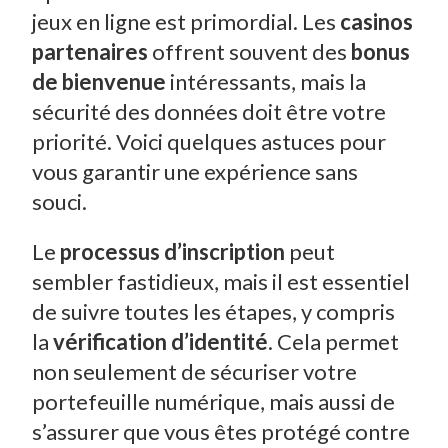
jeux en ligne est primordial. Les
casinos
partenaires
offrent souvent des
bonus
de bienvenue
intéressants, mais la
sécurité des données doit être votre
priorité. Voici quelques astuces pour
vous garantir une expérience sans
souci.
Le
processus d’inscription
peut
sembler fastidieux, mais il est essentiel
de suivre toutes les étapes, y compris
la
vérification d’identité
. Cela permet
non seulement de sécuriser votre
portefeuille numérique, mais aussi de
s’assurer que vous êtes protégé contre