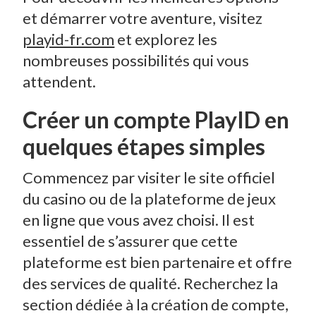
et démarrer votre aventure, visitez
playid-fr.com
et explorez les
nombreuses possibilités qui vous
attendent.
Créer un compte PlayID en
quelques étapes simples
Commencez par visiter le site officiel
du casino ou de la plateforme de jeux
en ligne que vous avez choisi. Il est
essentiel de s’assurer que cette
plateforme est bien partenaire et offre
des services de qualité. Recherchez la
section dédiée à la création de compte,