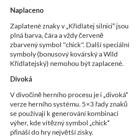
Naplaceno
Zaplatené znaky v „Křídlatej silnici“ jsou
plná barva, čára a vždy červeně
zbarvený symbol "chick". Další speciální
symboly (bonusový kovárský a Wild
Křídlatejský) nemohou být zaplacené.
Divoká
V divočině herního procesu je i „divoká“
verze herního systému. 5×3 řady znaků
se používají k generování kombinací
výher, kde vítězný symbol „chick“
přináší do hry největší zisky.