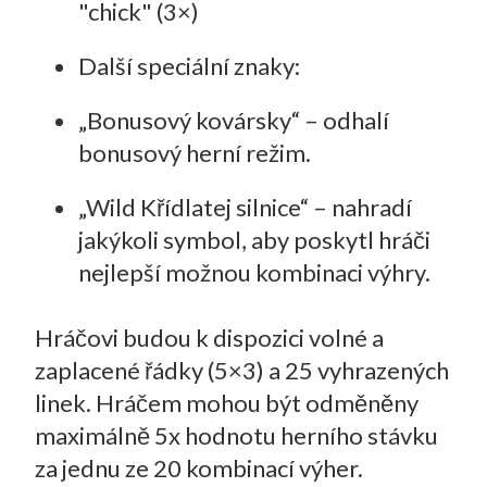
"chick" (3×)
Další speciální znaky:
„Bonusový kovársky“ – odhalí
bonusový herní režim.
„Wild Křídlatej silnice“ – nahradí
jakýkoli symbol, aby poskytl hráči
nejlepší možnou kombinaci výhry.
Hráčovi budou k dispozici volné a
zaplacené řádky (5×3) a 25 vyhrazených
linek. Hráčem mohou být odměněny
maximálně 5x hodnotu herního stávku
za jednu ze 20 kombinací výher.