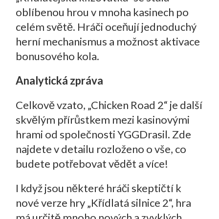
oblíbenou hrou v mnoha kasinech po
celém světě. Hráči oceňují jednoduchý
herní mechanismus a možnost aktivace
bonusového kola.
Analytická zpráva
Celkově vzato, „Chicken Road 2“ je další
skvělým přírůstkem mezi kasinovými
hrami od společnosti YGGDrasil. Zde
najdete v detailu rozloženo o vše, co
budete potřebovat vědět a více!
I když jsou některé hráči skeptičtí k
nové verze hry „Křídlatá silnice 2“, hra
má určitě mnoho nových a zvyklých