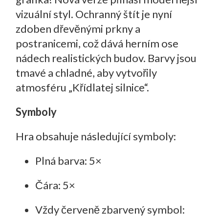
vizuální styl. Ochranný štít je nyní
zdoben dřevěnými prkny a
postranicemi, což dává herním ose
nádech realistických budov. Barvy jsou
tmavé a chladné, aby vytvořily
atmosféru „Křídlatej silnice“.
Symboly
Hra obsahuje následující symboly:
Plná barva: 5×
Čára: 5×
Vždy červeně zbarvený symbol: