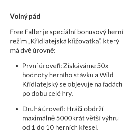
Volný pád
Free Faller je speciální bonusový herní
režim „Křídlatejská křižovatka“, který
má dvě úrovně:
První úroveň: Získáváme 50x
hodnoty herního stávku a Wild
Křídlatejský se objevuje na řadách
po dobu celé hry.
Druhá úroveň: Hráči obdrží
maximálně 5000krát větší výhru
od 1 do 10 herních křesel.