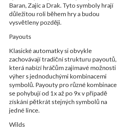
Baran, Zajíc a Drak. Tyto symboly hrají
důležitou roli během hry a budou
vysvětleny později.
Payouts
Klasické automatky si obvykle
zachovávají tradiční strukturu payoutů,
která nabízí hráčům zajímavé možnosti
výher s jednoduchými kombinacemi
symbolů. Payouty pro různé kombinace
se pohybují od 1x až po 9x v případě
získání pětkrát stejných symbolů na
jedné lince.
Wilds