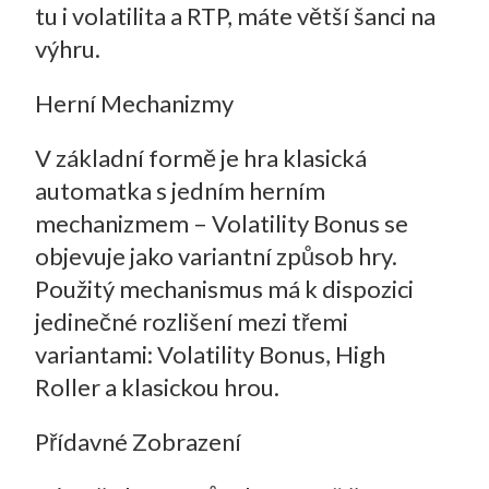
tu i volatilita a RTP, máte větší šanci na
výhru.
Herní Mechanizmy
V základní formě je hra klasická
automatka s jedním herním
mechanizmem – Volatility Bonus se
objevuje jako variantní způsob hry.
Použitý mechanismus má k dispozici
jedinečné rozlišení mezi třemi
variantami: Volatility Bonus, High
Roller a klasickou hrou.
Přídavné Zobrazení