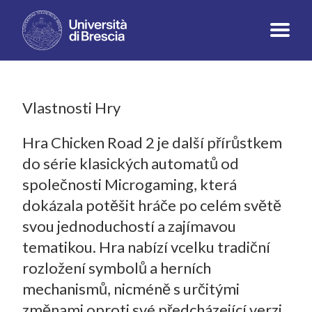
Vlastnosti Hry
Hra Chicken Road 2 je další přírůstkem
do série klasických automatů od
společnosti Microgaming, která
dokázala potěšit hráče po celém světě
svou jednoduchostí a zajímavou
tematikou. Hra nabízí vcelku tradiční
rozložení symbolů a herních
mechanismů, nicméně s určitými
změnami oproti své předcházející verzi.