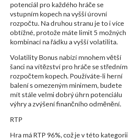
potenciál pro každého hráče se
vstupním kopech na vyšší úrovní
rozpočtu. Na druhou stranu je to i více
obtížné, protože máte limit 5 možných
kombinací na řádku a vyšší volatilita.
Volatility Bonus nabízí mnohem větší
šanci na vítězství pro hráče se středním
rozpočtem kopech. Používáte-li herní
balení s omezeným minimem, budete
mít stále velmi dobrý úhrn potenciálu
výhry a zvýšení finančního odměnění.
RTP
Hra má RTP 96%, což je v této kategorii