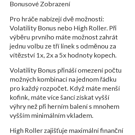
Bonusové Zobrazení
Pro hráče nabízejí dvě možnosti:
Volatility Bonus nebo High Roller. Při
výběru prvního máte možnost zahrát
jednu volbu ze tří linek s odměnou za
vítězství 1x, 2x a 5x hodnoty kopech.
Volatility Bonus přináší omezení počtu
možných kombinací na jednom řádku
pro každý rozpočet. Když máte menší
kofink, máte více šancí získat vyšší
výhry než při herním balení s mnohem
vyšším minimálním vkladem.
High Roller zajišťuje maximální finanční