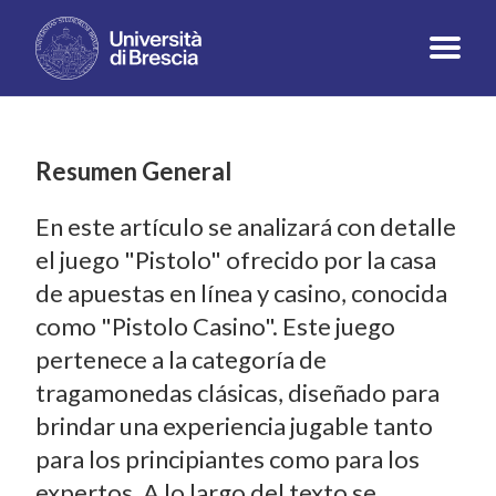
Resumen General
En este artículo se analizará con detalle
el juego "Pistolo" ofrecido por la casa
de apuestas en línea y casino, conocida
como "Pistolo Casino". Este juego
pertenece a la categoría de
tragamonedas clásicas, diseñado para
brindar una experiencia jugable tanto
para los principiantes como para los
expertos. A lo largo del texto se