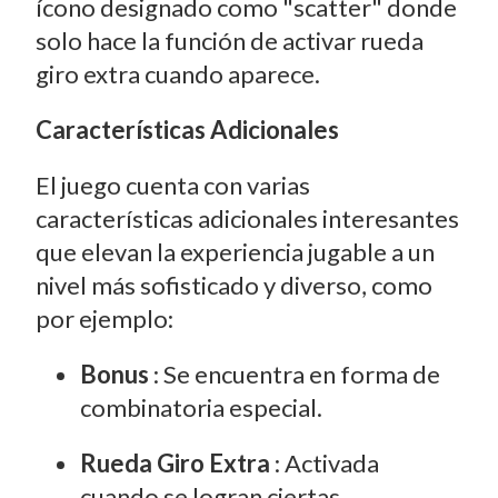
ícono designado como "scatter" donde
solo hace la función de activar rueda
giro extra cuando aparece.
Características Adicionales
El juego cuenta con varias
características adicionales interesantes
que elevan la experiencia jugable a un
nivel más sofisticado y diverso, como
por ejemplo:
Bonus
: Se encuentra en forma de
combinatoria especial.
Rueda Giro Extra
: Activada
cuando se logran ciertas