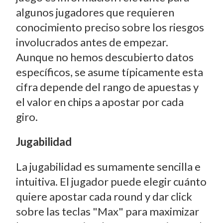
algunos jugadores que requieren
conocimiento preciso sobre los riesgos
involucrados antes de empezar.
Aunque no hemos descubierto datos
específicos, se asume típicamente esta
cifra depende del rango de apuestas y
el valor en chips a apostar por cada
giro.
Jugabilidad
La jugabilidad es sumamente sencilla e
intuitiva. El jugador puede elegir cuánto
quiere apostar cada round y dar click
sobre las teclas "Max" para maximizar