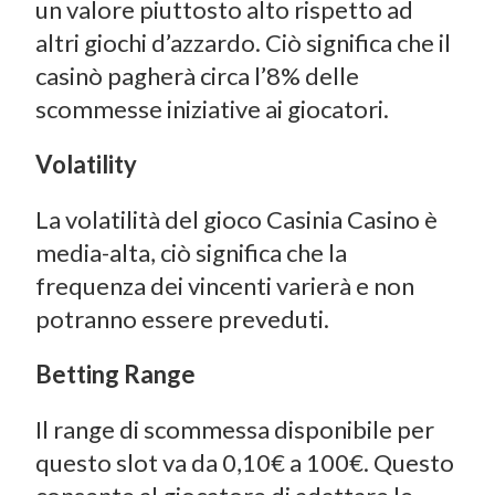
un valore piuttosto alto rispetto ad
altri giochi d’azzardo. Ciò significa che il
casinò pagherà circa l’8% delle
scommesse iniziative ai giocatori.
Volatility
La volatilità del gioco Casinia Casino è
media-alta, ciò significa che la
frequenza dei vincenti varierà e non
potranno essere preveduti.
Betting Range
Il range di scommessa disponibile per
questo slot va da 0,10€ a 100€. Questo