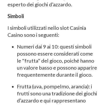
esperto dei giochi d’azzardo.
Simboli
I simboli utilizzati nello slot Casinia
Casino sono i seguenti:
Numeri dai 9 ai 10: questi simboli
possono essere considerati come
le "frutta" del gioco, poiché hanno
un valore basso e possono apparire
frequentemente durante il gioco.
Frutta (uva, pompelmo, arancia): i
frutti sono una tradizione dei giochi
d’azzardo e qui rappresentano