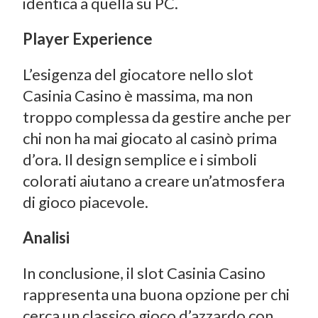
identica a quella su PC.
Player Experience
L’esigenza del giocatore nello slot
Casinia Casino è massima, ma non
troppo complessa da gestire anche per
chi non ha mai giocato al casinò prima
d’ora. Il design semplice e i simboli
colorati aiutano a creare un’atmosfera
di gioco piacevole.
Analisi
In conclusione, il slot Casinia Casino
rappresenta una buona opzione per chi
cerca un classico gioco d’azzardo con