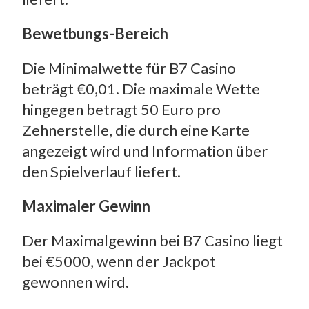
Bewetbungs-Bereich
Die Minimalwette für B7 Casino
beträgt €0,01. Die maximale Wette
hingegen betragt 50 Euro pro
Zehnerstelle, die durch eine Karte
angezeigt wird und Information über
den Spielverlauf liefert.
Maximaler Gewinn
Der Maximalgewinn bei B7 Casino liegt
bei €5000, wenn der Jackpot
gewonnen wird.