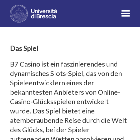
Das Spiel
B7 Casino ist ein faszinierendes und
dynamisches Slots-Spiel, das von den
Spieleentwicklern eines der
bekanntesten Anbieters von Online-
Casino-Glücksspielen entwickelt
wurde. Das Spiel bietet eine
atemberaubende Reise durch die Welt
des Glücks, bei der Spieler
aufregenden Wetten absolvieren und