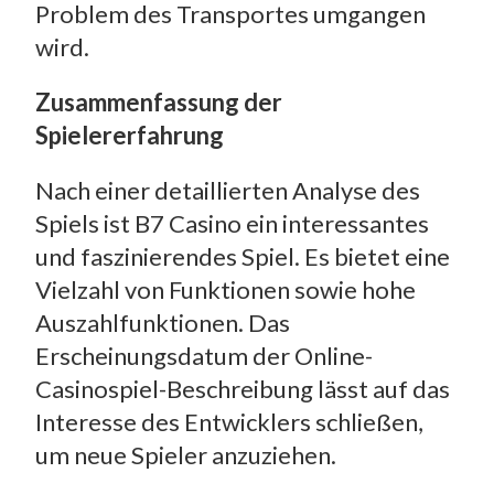
Problem des Transportes umgangen
wird.
Zusammenfassung der
Spielererfahrung
Nach einer detaillierten Analyse des
Spiels ist B7 Casino ein interessantes
und faszinierendes Spiel. Es bietet eine
Vielzahl von Funktionen sowie hohe
Auszahlfunktionen. Das
Erscheinungsdatum der Online-
Casinospiel-Beschreibung lässt auf das
Interesse des Entwicklers schließen,
um neue Spieler anzuziehen.