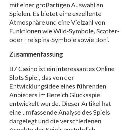
mit einer großartigen Auswahl an
Spielen. Es bietet eine exzellente
Atmosphäre und eine Vielzahl von
Funktionen wie Wild-Symbole, Scatter-
oder Freispins-Symbole sowie Boni.
Zusammenfassung
B7 Casino ist ein interessantes Online
Slots Spiel, das von der
Entwicklungsidee eines führenden
Anbieters im Bereich Glücksspiel
entwickelt wurde. Dieser Artikel hat
eine umfassende Analyse des Spiels
dargelegt und die verschiedenen
Aspekte des Spiels ausführlich