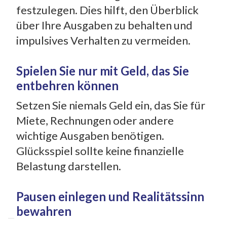
festzulegen. Dies hilft, den Überblick
über Ihre Ausgaben zu behalten und
impulsives Verhalten zu vermeiden.
Spielen Sie nur mit Geld, das Sie
entbehren können
Setzen Sie niemals Geld ein, das Sie für
Miete, Rechnungen oder andere
wichtige Ausgaben benötigen.
Glücksspiel sollte keine finanzielle
Belastung darstellen.
Pausen einlegen und Realitätssinn
bewahren