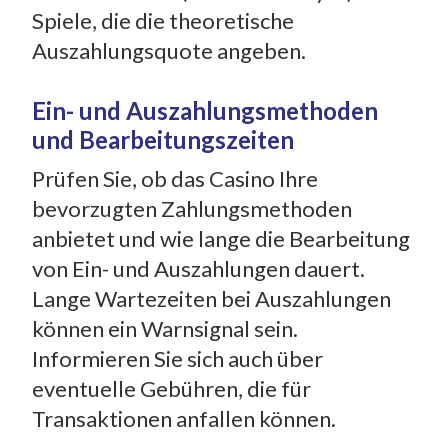
Spiele, die die theoretische
Auszahlungsquote angeben.
Ein- und Auszahlungsmethoden
und Bearbeitungszeiten
Prüfen Sie, ob das Casino Ihre
bevorzugten Zahlungsmethoden
anbietet und wie lange die Bearbeitung
von Ein- und Auszahlungen dauert.
Lange Wartezeiten bei Auszahlungen
können ein Warnsignal sein.
Informieren Sie sich auch über
eventuelle Gebühren, die für
Transaktionen anfallen können.