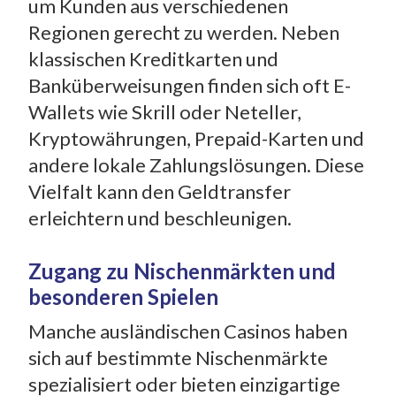
um Kunden aus verschiedenen
Regionen gerecht zu werden. Neben
klassischen Kreditkarten und
Banküberweisungen finden sich oft E-
Wallets wie Skrill oder Neteller,
Kryptowährungen, Prepaid-Karten und
andere lokale Zahlungslösungen. Diese
Vielfalt kann den Geldtransfer
erleichtern und beschleunigen.
Zugang zu Nischenmärkten und
besonderen Spielen
Manche ausländischen Casinos haben
sich auf bestimmte Nischenmärkte
spezialisiert oder bieten einzigartige