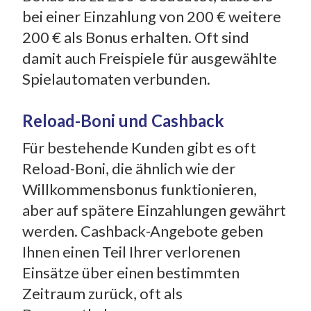
bei einer Einzahlung von 200 € weitere
200 € als Bonus erhalten. Oft sind
damit auch Freispiele für ausgewählte
Spielautomaten verbunden.
Reload-Boni und Cashback
Für bestehende Kunden gibt es oft
Reload-Boni, die ähnlich wie der
Willkommensbonus funktionieren,
aber auf spätere Einzahlungen gewährt
werden. Cashback-Angebote geben
Ihnen einen Teil Ihrer verlorenen
Einsätze über einen bestimmten
Zeitraum zurück, oft als