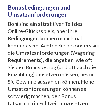
Bonusbedingungen und
Umsatzanforderungen
Boni sind ein attraktiver Teil des
Online-Glücksspiels, aber ihre
Bedingungen können manchmal
komplex sein. Achten Sie besonders auf
die Umsatzanforderungen (Wagering
Requirements), die angeben, wie oft
Sie den Bonusbetrag (und oft auch die
Einzahlung) umsetzen müssen, bevor
Sie Gewinne auszahlen können. Hohe
Umsatzanforderungen können es
schwierig machen, den Bonus
tatsächlich in Echtzeit umzusetzen.