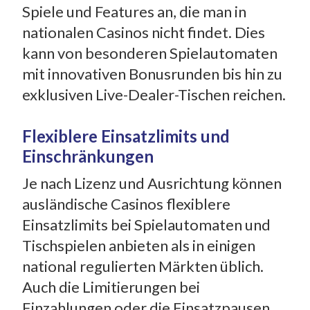
Spiele und Features an, die man in
nationalen Casinos nicht findet. Dies
kann von besonderen Spielautomaten
mit innovativen Bonusrunden bis hin zu
exklusiven Live-Dealer-Tischen reichen.
Flexiblere Einsatzlimits und
Einschränkungen
Je nach Lizenz und Ausrichtung können
ausländische Casinos flexiblere
Einsatzlimits bei Spielautomaten und
Tischspielen anbieten als in einigen
national regulierten Märkten üblich.
Auch die Limitierungen bei
Einzahlungen oder die Einsatzpausen