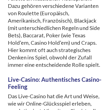
Dazu gehören verschiedene Varianten
von Roulette (Europäisch,
Amerikanisch, Französisch), Blackjack
(mit unterschiedlichen Regeln und Side
Bets), Baccarat, Poker (wie Texas
Hold’em, Casino Hold’em) und Craps.
Hier kommt oft auch strategisches
Denken ins Spiel, obwohl der Zufall
immer eine entscheidende Rolle spielt.
Live-Casino: Authentisches Casino-
Feeling
Das Live-Casino hat die Art und Weise,
wie wir Online-Glücksspiel erleben,