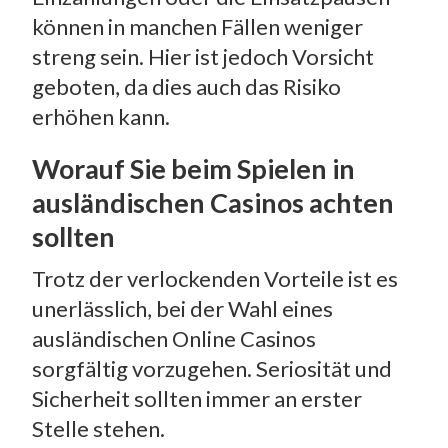
können in manchen Fällen weniger
streng sein. Hier ist jedoch Vorsicht
geboten, da dies auch das Risiko
erhöhen kann.
Worauf Sie beim Spielen in
ausländischen Casinos achten
sollten
Trotz der verlockenden Vorteile ist es
unerlässlich, bei der Wahl eines
ausländischen Online Casinos
sorgfältig vorzugehen. Seriosität und
Sicherheit sollten immer an erster
Stelle stehen.