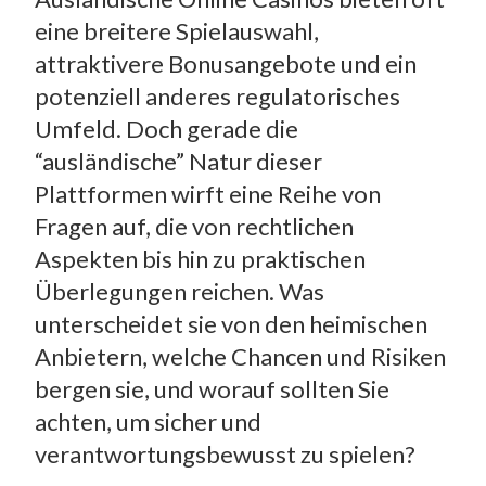
eine breitere Spielauswahl,
attraktivere Bonusangebote und ein
potenziell anderes regulatorisches
Umfeld. Doch gerade die
“ausländische” Natur dieser
Plattformen wirft eine Reihe von
Fragen auf, die von rechtlichen
Aspekten bis hin zu praktischen
Überlegungen reichen. Was
unterscheidet sie von den heimischen
Anbietern, welche Chancen und Risiken
bergen sie, und worauf sollten Sie
achten, um sicher und
verantwortungsbewusst zu spielen?