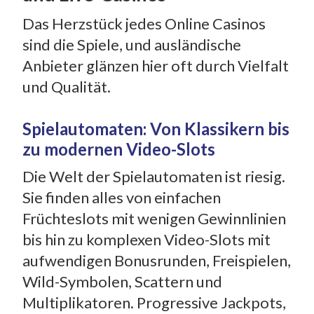
Das Herzstück jedes Online Casinos
sind die Spiele, und ausländische
Anbieter glänzen hier oft durch Vielfalt
und Qualität.
Spielautomaten: Von Klassikern bis
zu modernen Video-Slots
Die Welt der Spielautomaten ist riesig.
Sie finden alles von einfachen
Früchteslots mit wenigen Gewinnlinien
bis hin zu komplexen Video-Slots mit
aufwendigen Bonusrunden, Freispielen,
Wild-Symbolen, Scattern und
Multiplikatoren. Progressive Jackpots,