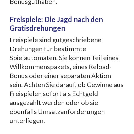
Bonusguthaben.
Freispiele: Die Jagd nach den
Gratisdrehungen
Freispiele sind gutgeschriebene
Drehungen für bestimmte
Spielautomaten. Sie können Teil eines
Willkommenspakets, eines Reload-
Bonus oder einer separaten Aktion
sein. Achten Sie darauf, ob Gewinne aus
Freispielen sofort als Echtgeld
ausgezahlt werden oder ob sie
ebenfalls Umsatzanforderungen
unterliegen.