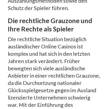
Auszahlungsmethoden sowie den
Schutz der Spieler führen.
Die rechtliche Grauzone und
Ihre Rechte als Spieler
Die rechtliche Situation bezüglich
ausländischer Online Casinos ist
komplex und hat sich in den letzten
Jahren stark verändert. Früher
bewegten sich viele ausländische
Anbieter in einer rechtlichen Grauzone,
da die Durchsetzung nationaler
Glücksspielgesetze gegen im Ausland
lizenzierte Unternehmen schwierig
war. Mit der Einführung des