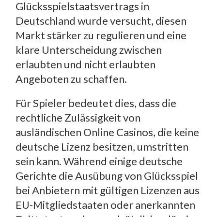
Glücksspielstaatsvertrags in
Deutschland wurde versucht, diesen
Markt stärker zu regulieren und eine
klare Unterscheidung zwischen
erlaubten und nicht erlaubten
Angeboten zu schaffen.
Für Spieler bedeutet dies, dass die
rechtliche Zulässigkeit von
ausländischen Online Casinos, die keine
deutsche Lizenz besitzen, umstritten
sein kann. Während einige deutsche
Gerichte die Ausübung von Glücksspiel
bei Anbietern mit gültigen Lizenzen aus
EU-Mitgliedstaaten oder anerkannten