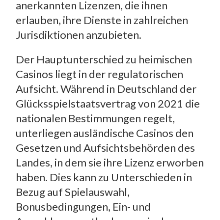
anerkannten Lizenzen, die ihnen
erlauben, ihre Dienste in zahlreichen
Jurisdiktionen anzubieten.
Der Hauptunterschied zu heimischen
Casinos liegt in der regulatorischen
Aufsicht. Während in Deutschland der
Glücksspielstaatsvertrag von 2021 die
nationalen Bestimmungen regelt,
unterliegen ausländische Casinos den
Gesetzen und Aufsichtsbehörden des
Landes, in dem sie ihre Lizenz erworben
haben. Dies kann zu Unterschieden in
Bezug auf Spielauswahl,
Bonusbedingungen, Ein- und