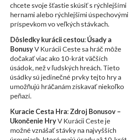
chcete svoje šťastie skúsiť s rýchlejšími
hernami alebo rýchlejšimi úspechovými
príspevkom vo veľkých stávkach.
Dôsledky kurácii cestou: Úsady a
Bonusy
V Kurácii Ceste sa hráč môže
dočakať viac ako 10-krát väčších
úsádok, než v ľudských hreách. Tieto
úsádky sú jedinečné prvky tejto hry a
umožňujú hráčanám získavať niekoľko
peňazí.
Kuracie Cesta Hra: Zdroj Bonusov –
Ukončenie Hry
V Kurácii Ceste je
možné vznášať stávky na najvyšších
úrovniach, ktoré majú úsady až 10-krát