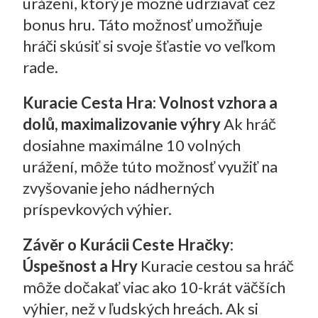
urážení, ktorý je možné udržiavať cez
bonus hru. Táto možnosť umožňuje
hráči skúsiť si svoje šťastie vo veľkom
rade.
Kuracie Cesta Hra: Volnost vzhora a
dolů, maximalizovanie výhry
Ak hráč
dosiahne maximálne 10 volných
urážení, môže túto možnosť využiť na
zvyšovanie jeho nádherných
príspevkových výhier.
Závěr o Kurácii Ceste Hračky:
Úspešnost a Hry
Kuracie cestou sa hráč
môže dočakať viac ako 10-krát väčších
výhier, než v ľudských hreách. Ak si