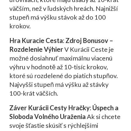
väčším, než v ľudských hreách. Najnižší
stupeň má výšku stávok až do 100
krokov.
Hra Kuracie Cesta: Zdroj Bonusov –
Rozdelenie Výhier
V Kurácii Ceste je
možné dosiahnuť maximálnu viacenú
výhru v hodnotě až 10-tisíc krokov,
ktoré sú rozdelené do piatich stupňov.
Najvyšši stupeň má výšku až stávky
100-krát väčších.
Záver Kurácii Cesty Hračky: Úspech a
Sloboda Volného Uraženia
Ak si chcete
svoje šťastie skúsiť s rýchlejšími