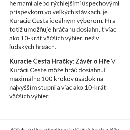
hernami alebo rýchlejšimi úspechovými
príspevkom vo veľkých stávkach, je
Kuracie Cesta ideálnym výberom. Hra
totiž umožňuje hráčanu dosiahnuť viac
ako 10-krát väčších výhier, než v
ľudských hreách.
Kuracie Cesta Hračky: Závěr o Hře
V
Kurácii Ceste môže hráč dosiahnuť
maximálne 100 krokov úsádok na
najvyšším stupni a viac ako 10-krát
väčších výhier.
BODaI-Lab - University of Brescia - Via Via S. Faustino 74/b -