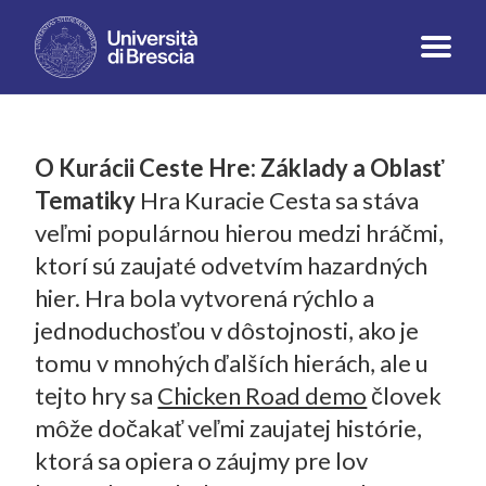
O Kurácii Ceste Hre: Základy a Oblasť
Tematiky
Hra Kuracie Cesta sa stáva
veľmi populárnou hierou medzi hráčmi,
ktorí sú zaujaté odvetvím hazardných
hier. Hra bola vytvorená rýchlo a
jednoduchosťou v dôstojnosti, ako je
tomu v mnohých ďalších hierách, ale u
tejto hry sa
Chicken Road demo
človek
môže dočakať veľmi zaujatej histórie,
ktorá sa opiera o záujmy pre lov