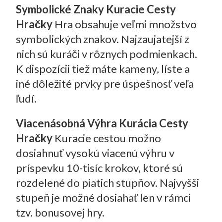
Symbolické Znaky Kuracie Cesty
Hračky
Hra obsahuje veľmi množstvo
symbolických znakov. Najzaujatejší z
nich sú kuráči v rôznych podmienkach.
K dispozícii tiež máte kameny, líste a
iné dôležité prvky pre úspešnosť veľa
ľudí.
Viacenásobná Výhra Kurácia Cesty
Hračky
Kuracie cestou možno
dosiahnuť vysokú viacenú výhru v
príspevku 10-tisíc krokov, ktoré sú
rozdelené do piatich stupňov. Najvyšši
stupeň je možné dosiahať len v rámci
tzv. bonusovej hry.