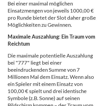
Bei einer maximal möglichen
Einsatzmengen von jeweils 1000,00 €
pro Runde bietet der Slot daher große
Möglichkeiten zu Gewinnen.
Maximale Auszahlung: Ein Traum vom
Reichtum
Die maximale potentielle Auszahlung
bei "777" liegt bei einer
beeindruckenden Summe von 7
Millionen Mal dem Einsatz. Wenn also
ein Spieler mit einem Einsatz von
100,00 € spielt und drei identische
Symbole (z.B. Sonne) auf seinen
Bildschirm kommen – der Traum vom