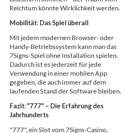
Reichtum könnte Wirklichkeit werden.
Mobilität: Das Spiel überall
Mit jedem modernen Browser- oder
Handy-Betriebssystem kann man das
7Signs-Spiel ohne Installation spielen.
Dadurch ist es jederzeit für jede
Verwendung in einer mobilen App
gegeben, die auch immer auf dem
laufenden Stand der Software bleiben.
Fazit: "777" – Die Erfahrung des
Jahrhunderts
"777", ein Slot vom 7Signs-Casino,