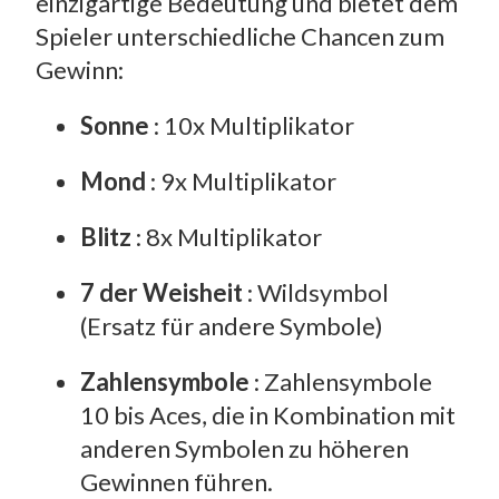
einzigartige Bedeutung und bietet dem
Spieler unterschiedliche Chancen zum
Gewinn:
Sonne
: 10x Multiplikator
Mond
: 9x Multiplikator
Blitz
: 8x Multiplikator
7 der Weisheit
: Wildsymbol
(Ersatz für andere Symbole)
Zahlensymbole
: Zahlensymbole
10 bis Aces, die in Kombination mit
anderen Symbolen zu höheren
Gewinnen führen.