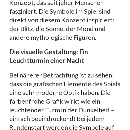
Konzept, das seit jeher Menschen
fasziniert. Die Symbole im Spiel sind
direkt von diesem Konzept inspiriert:
der Blitz, die Sonne, der Mond und
andere mythologische Figuren.
Die visuelle Gestaltung: Ein
Leuchtturm in einer Nacht
Bei näherer Betrachtung ist zu sehen,
dass die grafischen Elemente des Spiels
eine sehr moderne Optik haben. Die
farbenfrohe Grafik wirkt wie ein
leuchtender Turm in der Dunkelheit –
einfach beeindruckend! Bei jedem
Rundenstart werden die Symbole auf