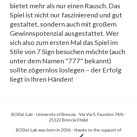
bietet mehr als nur einen Rausch. Das
Spiel ist nicht nur faszinierend und gut
gestaltet, sondern auch mit großem
Gewinnspotenzial ausgestattet. Wer
sich also zum ersten Mal das Spiel im
Stile von 7 Sign besuchen möchte (auch
unter dem Namen "777" bekannt)
sollte zögernlos loslegen – der Erfolg
liegt in Ihren Händen!
BODaI-Lab - University of Brescia - Via Via S. Faustino 74/b -
25122 Brescia (Italy)
BODaI-Lab was born in 2016 - thanks to the support of