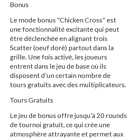
Bonus
Le mode bonus "Chicken Cross" est
une fonctionnalité excitante qui peut
être déclenchée en alignant trois
Scatter (oeuf doré) partout dans la
grille. Une fois activé, les joueurs
entrent dans le jeu de base où ils
disposent d'un certain nombre de
tours gratuits avec des multiplicateurs.
Tours Gratuits
Le jeu de bonus offre jusqu’à 20 rounds
de tournoi gratuit, ce qui crée une
atmosphère attrayante et permet aux