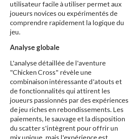
utilisateur facile à utiliser permet aux
joueurs novices ou expérimentés de
comprendre rapidement la logique du
jeu.
Analyse globale
L'analyse détaillée de l'aventure
"Chicken Cross" révèle une
combinaison intéressante d'atouts et
de fonctionnalités qui attirent les
joueurs passionnés par des expériences
de jeu riches en rebondissements. Les
paiements, le sauvage et la disposition
du scatter s'intègrent pour offrir un
mix unique, mais l'expérience est