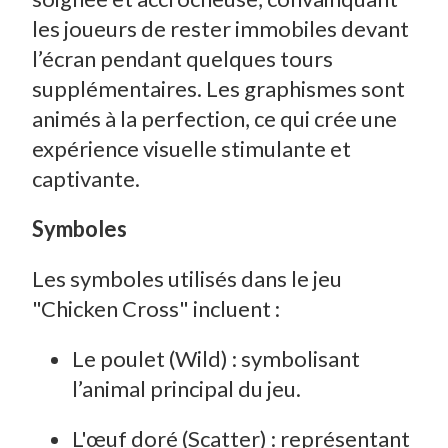
les joueurs de rester immobiles devant
l’écran pendant quelques tours
supplémentaires. Les graphismes sont
animés à la perfection, ce qui crée une
expérience visuelle stimulante et
captivante.
Symboles
Les symboles utilisés dans le jeu
"Chicken Cross" incluent :
Le poulet (Wild) : symbolisant
l’animal principal du jeu.
L'œuf doré (Scatter) : représentant