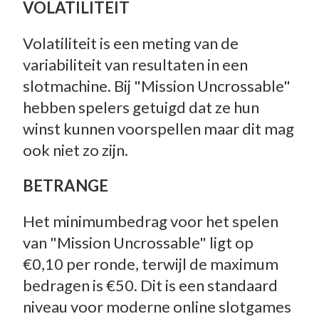
VOLATILITEIT
Volatiliteit is een meting van de
variabiliteit van resultaten in een
slotmachine. Bij "Mission Uncrossable"
hebben spelers getuigd dat ze hun
winst kunnen voorspellen maar dit mag
ook niet zo zijn.
BETRANGE
Het minimumbedrag voor het spelen
van "Mission Uncrossable" ligt op
€0,10 per ronde, terwijl de maximum
bedragen is €50. Dit is een standaard
niveau voor moderne online slotgames