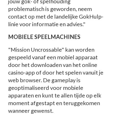
jouw gok- of spelhouding
problematisch is geworden, neem
contact op met de landelijke GokHulp-
linie voor informatie en advies."
MOBIELE SPEELMACHINES
"Mission Uncrossable" kan worden
gespeeld vanaf een mobiel apparaat
door het downloaden van het online
casino-app of door het spelen vanuit je
web browser. De gameplay is
geoptimaliseerd voor mobiele
apparaten en kunt te allen tijde op elk
moment afgestapt en teruggekomen
wanneer gewenst.