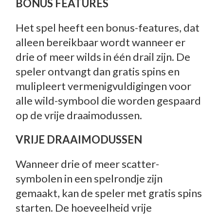
BONUS FEATURES
Het spel heeft een bonus-features, dat
alleen bereikbaar wordt wanneer er
drie of meer wilds in één drail zijn. De
speler ontvangt dan gratis spins en
mulipleert vermenigvuldigingen voor
alle wild-symbool die worden gespaard
op de vrije draaimodussen.
VRIJE DRAAIMODUSSEN
Wanneer drie of meer scatter-
symbolen in een spelrondje zijn
gemaakt, kan de speler met gratis spins
starten. De hoeveelheid vrije