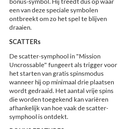
bonus-symbol. Hij treedt dus op waar
een van deze speciale symbolen
ontbreekt om zo het spel te blijven
draaien.
SCATTERs
De scatter-symphool in "Mission
Uncrossable" fungeert als trigger voor
het starten van gratis spinsmodus
wanneer hij op minimaal drie plaatsen
wordt gedraaid. Het aantal vrije spins
die worden toegekend kan variëren
afhankelijk van hoe vaak de scatter-
symphool is ontdekt.