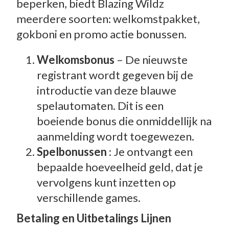
beperken, biedt Blazing Wildz
meerdere soorten: welkomstpakket,
gokboni en promo actie bonussen.
Welkomsbonus
– De nieuwste
registrant wordt gegeven bij de
introductie van deze blauwe
spelautomaten. Dit is een
boeiende bonus die onmiddellijk na
aanmelding wordt toegewezen.
Spelbonussen
: Je ontvangt een
bepaalde hoeveelheid geld, dat je
vervolgens kunt inzetten op
verschillende games.
Betaling en Uitbetalings Lijnen