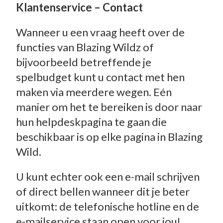
Klantenservice – Contact
Wanneer u een vraag heeft over de
functies van Blazing Wildz of
bijvoorbeeld betreffende je
spelbudget kunt u contact met hen
maken via meerdere wegen. Eén
manier om het te bereiken is door naar
hun helpdeskpagina te gaan die
beschikbaar is op elke pagina in Blazing
Wild.
U kunt echter ook een e-mail schrijven
of direct bellen wanneer dit je beter
uitkomt: de telefonische hotline en de
e-mailservice staan open voor jou!