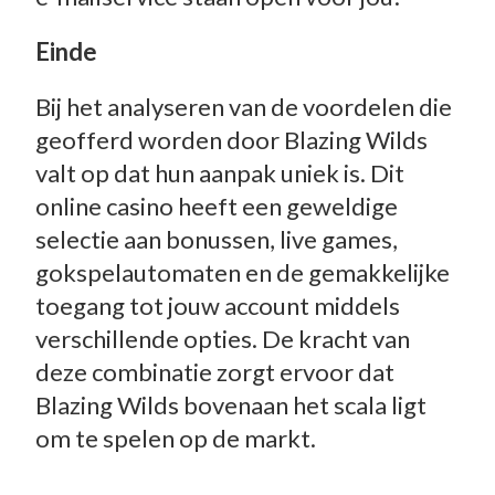
Einde
Bij het analyseren van de voordelen die
geofferd worden door Blazing Wilds
valt op dat hun aanpak uniek is. Dit
online casino heeft een geweldige
selectie aan bonussen, live games,
gokspelautomaten en de gemakkelijke
toegang tot jouw account middels
verschillende opties. De kracht van
deze combinatie zorgt ervoor dat
Blazing Wilds bovenaan het scala ligt
om te spelen op de markt.