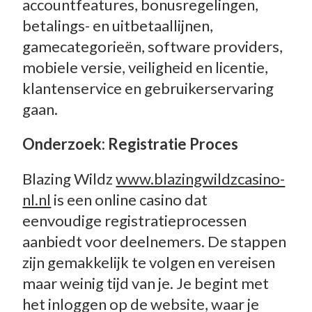
accountfeatures, bonusregelingen,
betalings- en uitbetaallijnen,
gamecategorieën, software providers,
mobiele versie, veiligheid en licentie,
klantenservice en gebruikerservaring
gaan.
Onderzoek: Registratie Proces
Blazing Wildz
www.blazingwildzcasino-
nl.nl
is een online casino dat
eenvoudige registratieprocessen
aanbiedt voor deelnemers. De stappen
zijn gemakkelijk te volgen en vereisen
maar weinig tijd van je. Je begint met
het inloggen op de website, waar je