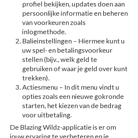
profiel bekijken, updates doen aan
persoonlijke informatie en beheren
van voorkeuren zoals
inlogmethode.
Balieinstellingen – Hiermee kunt u
uw spel- en betalingsvoorkeur
stellen (bijv., welk geld te
gebruiken of waar je geld over kunt
trekken).
Actiesmenu – In dit menu vindt u
opties zoals een nieuwe gokronde
starten, het kiezen van de bedrag
voor uitbetaling.
De Blazing Wildz-applicatie is er om
jouw ervaring te verbeteren en je