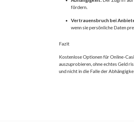
fördern.
Vertrauensbruch bei Anbiet
wenn sie persönliche Daten pr
Fazit
Kostenlose Optionen für Online-Casin
auszuprobieren, ohne echtes Geld ris
und nicht in die Falle der Abhängigke