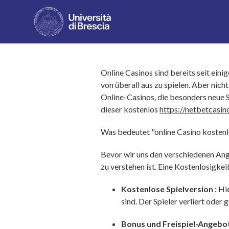
Online Casinos sind bereits seit eini
von überall aus zu spielen. Aber nich
Online-Casinos, die besonders neue 
dieser kostenlos
https://netbetcasi
Was bedeutet "online Casino kosten
Bevor wir uns den verschiedenen Ang
zu verstehen ist. Eine Kostenlosigke
Kostenlose Spielversion
: Hi
sind. Der Spieler verliert oder
Bonus und Freispiel-Angebo