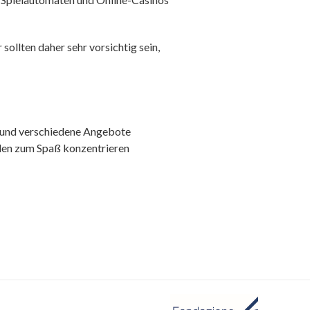
 sollten daher sehr vorsichtig sein,
en und verschiedene Angebote
ielen zum Spaß konzentrieren