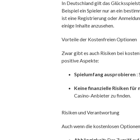
In Deutschland gilt das Glücksspiels
Beispiel ein Spieler nur an ein best
ist eine Registrierung oder Anmeldun
einige Inhalte anzusehen.
Vorteile der Kostenfreien Optionen
Zwar gibt es auch Risiken bei koste
positive Aspekte:
Spielumfang ausprobieren
:
Keine finanzielle Risiken für
Casino-Anbieter zu finden.
Risiken und Verantwortung
Auch wenn die kostenlosen Optionen v
Abhängigkeit:
Der Zugriff au