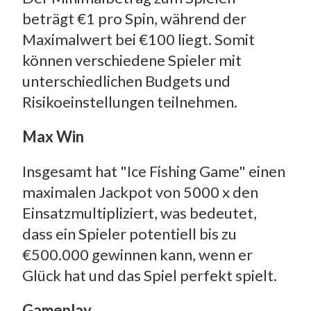
beträgt €1 pro Spin, während der
Maximalwert bei €100 liegt. Somit
können verschiedene Spieler mit
unterschiedlichen Budgets und
Risikoeinstellungen teilnehmen.
Max Win
Insgesamt hat "Ice Fishing Game" einen
maximalen Jackpot von 5000 x den
Einsatzmultipliziert, was bedeutet,
dass ein Spieler potentiell bis zu
€500.000 gewinnen kann, wenn er
Glück hat und das Spiel perfekt spielt.
Gameplay