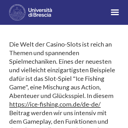
Die Welt der Casino-Slots ist reich an
Themen und spannenden
Spielmechaniken. Eines der neuesten
und vielleicht einzigartigsten Beispiele
dafür ist das Slot-Spiel "Ice Fishing
Game", eine Mischung aus Action,
Abenteuer und Glücksspiel. In diesem
https://ice-fishing.com.de/de-de/
Beitrag werden wir uns intensiv mit
dem Gameplay, den Funktionen und