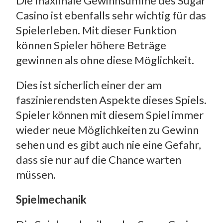
Die maximale Gewinnsumme des Sugar
Casino ist ebenfalls sehr wichtig für das
Spielerleben. Mit dieser Funktion
können Spieler höhere Beträge
gewinnen als ohne diese Möglichkeit.
Dies ist sicherlich einer der am
faszinierendsten Aspekte dieses Spiels.
Spieler können mit diesem Spiel immer
wieder neue Möglichkeiten zu Gewinn
sehen und es gibt auch nie eine Gefahr,
dass sie nur auf die Chance warten
müssen.
Spielmechanik