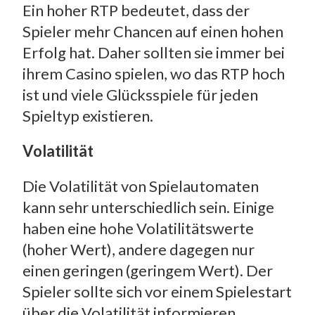
Ein hoher RTP bedeutet, dass der
Spieler mehr Chancen auf einen hohen
Erfolg hat. Daher sollten sie immer bei
ihrem Casino spielen, wo das RTP hoch
ist und viele Glücksspiele für jeden
Spieltyp existieren.
Volatilität
Die Volatilität von Spielautomaten
kann sehr unterschiedlich sein. Einige
haben eine hohe Volatilitätswerte
(hoher Wert), andere dagegen nur
einen geringen (geringem Wert). Der
Spieler sollte sich vor einem Spielestart
über die Volatilität informieren.