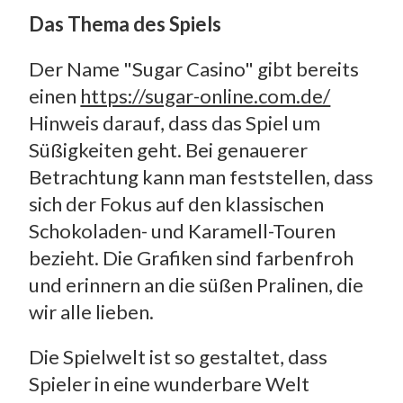
Das Thema des Spiels
Der Name "Sugar Casino" gibt bereits
einen
https://sugar-online.com.de/
Hinweis darauf, dass das Spiel um
Süßigkeiten geht. Bei genauerer
Betrachtung kann man feststellen, dass
sich der Fokus auf den klassischen
Schokoladen- und Karamell-Touren
bezieht. Die Grafiken sind farbenfroh
und erinnern an die süßen Pralinen, die
wir alle lieben.
Die Spielwelt ist so gestaltet, dass
Spieler in eine wunderbare Welt