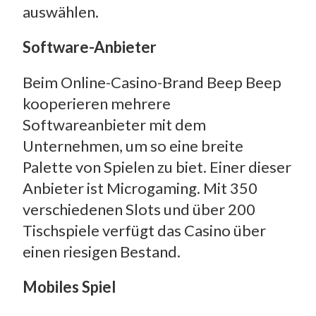
auswählen.
Software-Anbieter
Beim Online-Casino-Brand Beep Beep
kooperieren mehrere
Softwareanbieter mit dem
Unternehmen, um so eine breite
Palette von Spielen zu biet. Einer dieser
Anbieter ist Microgaming. Mit 350
verschiedenen Slots und über 200
Tischspiele verfügt das Casino über
einen riesigen Bestand.
Mobiles Spiel