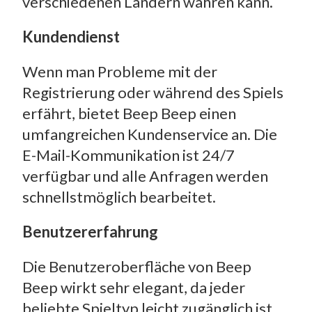
verschiedenen Ländern wahren kann.
Kundendienst
Wenn man Probleme mit der
Registrierung oder während des Spiels
erfährt, bietet Beep Beep einen
umfangreichen Kundenservice an. Die
E-Mail-Kommunikation ist 24/7
verfügbar und alle Anfragen werden
schnellstmöglich bearbeitet.
Benutzererfahrung
Die Benutzeroberfläche von Beep
Beep wirkt sehr elegant, da jeder
beliebte Spieltyp leicht zugänglich ist.