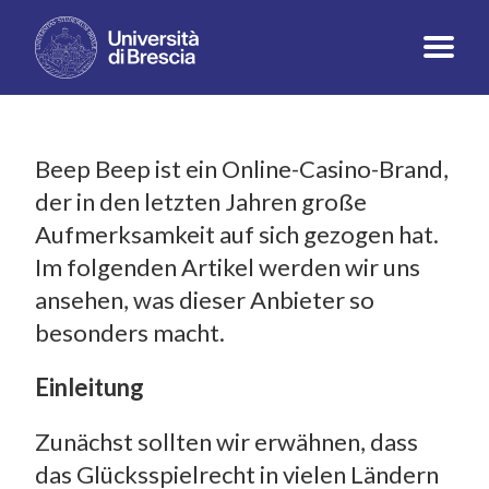
Beep Beep ist ein Online-Casino-Brand,
der in den letzten Jahren große
Aufmerksamkeit auf sich gezogen hat.
Im folgenden Artikel werden wir uns
ansehen, was dieser Anbieter so
besonders macht.
Einleitung
Zunächst sollten wir erwähnen, dass
das Glücksspielrecht in vielen Ländern