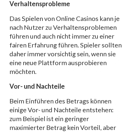
Verhaltensprobleme
Das Spielen von Online Casinos kann je
nach Nutzer zu Verhaltensproblemen
führen und auch nicht immer zu einer
fairen Erfahrung führen. Spieler sollten
daher immer vorsichtig sein, wenn sie
eine neue Plattform ausprobieren
möchten.
Vor- und Nachteile
Beim Einführen des Betrags können
einige Vor- und Nachteile entstehen:
zum Beispiel ist ein geringer
maximierter Betrag kein Vorteil, aber