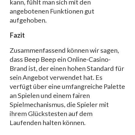
kann, fühlt man sich mit den
angebotenen Funktionen gut
aufgehoben.
Fazit
Zusammenfassend können wir sagen,
dass Beep Beep ein Online-Casino-
Brand ist, der einen hohen Standard für
sein Angebot verwendet hat. Es
verfügt über eine umfangreiche Palette
an Spielen und einem fairen
Spielmechanismus, die Spieler mit
ihrem Glückstesten auf dem
Laufenden halten können.