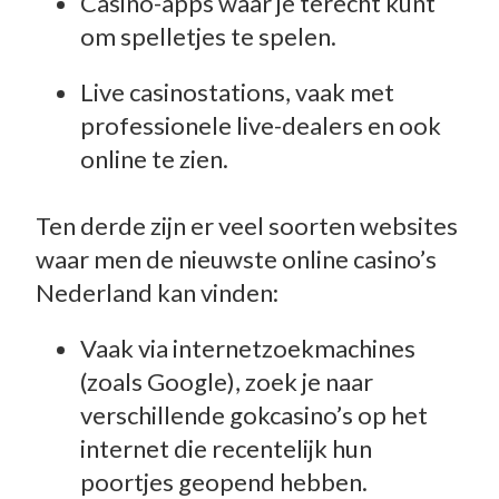
Casino-apps waar je terecht kunt
om spelletjes te spelen.
Live casinostations, vaak met
professionele live-dealers en ook
online te zien.
Ten derde zijn er veel soorten websites
waar men de nieuwste online casino’s
Nederland kan vinden:
Vaak via internetzoekmachines
(zoals Google), zoek je naar
verschillende gokcasino’s op het
internet die recentelijk hun
poortjes geopend hebben.