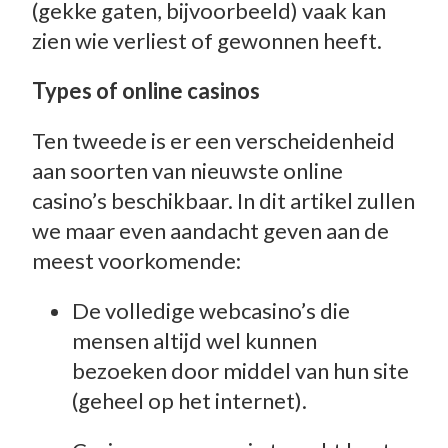
(gekke gaten, bijvoorbeeld) vaak kan
zien wie verliest of gewonnen heeft.
Types of online casinos
Ten tweede is er een verscheidenheid
aan soorten van nieuwste online
casino’s beschikbaar. In dit artikel zullen
we maar even aandacht geven aan de
meest voorkomende:
De volledige webcasino’s die
mensen altijd wel kunnen
bezoeken door middel van hun site
(geheel op het internet).