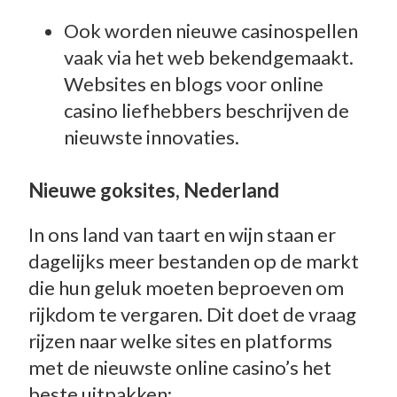
Ook worden nieuwe casinospellen
vaak via het web bekendgemaakt.
Websites en blogs voor online
casino liefhebbers beschrijven de
nieuwste innovaties.
Nieuwe goksites, Nederland
In ons land van taart en wijn staan er
dagelijks meer bestanden op de markt
die hun geluk moeten beproeven om
rijkdom te vergaren. Dit doet de vraag
rijzen naar welke sites en platforms
met de nieuwste online casino’s het
beste uitpakken: