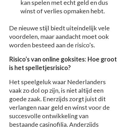
kan spelen met echt geld en dus
winst of verlies opmaken hebt.
De nieuwe stijl biedt uiteindelijk vele
voordelen, maar aandacht moet ook
worden besteed aan de risico’s.
Risico’s van online goksites: Hoe groot
is het spelletjesrisico?
Het speelgeluk waar Nederlanders
vaak zo dol op zijn, is niet altijd een
goede zaak. Enerzijds zorgt juist dit
verlangen naar geld en winst voor de
succesvolle ontwikkeling van
bestaande casinofilia. Anderzijds