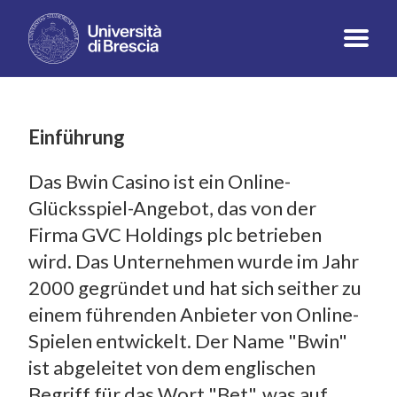
Einführung
Das Bwin Casino ist ein Online-
Glücksspiel-Angebot, das von der
Firma GVC Holdings plc betrieben
wird. Das Unternehmen wurde im Jahr
2000 gegründet und hat sich seither zu
einem führenden Anbieter von Online-
Spielen entwickelt. Der Name "Bwin"
ist abgeleitet von dem englischen
Begriff für das Wort "Bet", was auf