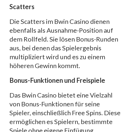
Scatters
Die Scatters im Bwin Casino dienen
ebenfalls als Ausnahme-Position auf
dem Rollfeld. Sie lösen Bonus-Runden
aus, bei denen das Spielergebnis
multipliziert wird und es zu einem
höheren Gewinn kommt.
Bonus-Funktionen und Freispiele
Das Bwin Casino bietet eine Vielzahl
von Bonus-Funktionen für seine
Spieler, einschließlich Free Spins. Diese
ermöglichen es Spielern, bestimmte
Spiele ohne eigene Einfügung