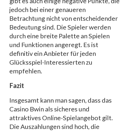
gibt es auch einige negative Punkte, die
jedoch bei einer genaueren
Betrachtung nicht von entscheidender
Bedeutung sind. Die Spieler werden
durch eine breite Palette an Spielen
und Funktionen angeregt. Es ist
definitiv ein Anbieter für jeden
Glücksspiel-Interessierten zu
empfehlen.
Fazit
Insgesamt kann man sagen, dass das
Casino Bwin als sicheres und
attraktives Online-Spielangebot gilt.
Die Auszahlungen sind hoch, die