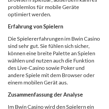
problemlos für mobile Geräte
optimiert werden.
Erfahrung von Spielern
Die Spielererfahrungen im Bwin Casino
sind sehr gut. Sie fühlen sich sicher,
können eine breite Palette an Spielen
wählen und nutzen auch die Funktion
des Live-Casino sowie Poker und
andere Spiele mit dem Browser oder
einem mobilen Gerät aus.
Zusammenfassung der Analyse
Im Bwin Casino wird den Spielern ein