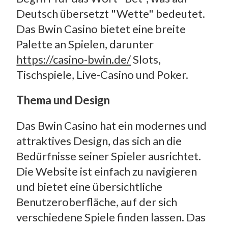
Deutsch übersetzt "Wette" bedeutet.
Das Bwin Casino bietet eine breite
Palette an Spielen, darunter
https://casino-bwin.de/
Slots,
Tischspiele, Live-Casino und Poker.
Thema und Design
Das Bwin Casino hat ein modernes und
attraktives Design, das sich an die
Bedürfnisse seiner Spieler ausrichtet.
Die Website ist einfach zu navigieren
und bietet eine übersichtliche
Benutzeroberfläche, auf der sich
verschiedene Spiele finden lassen. Das