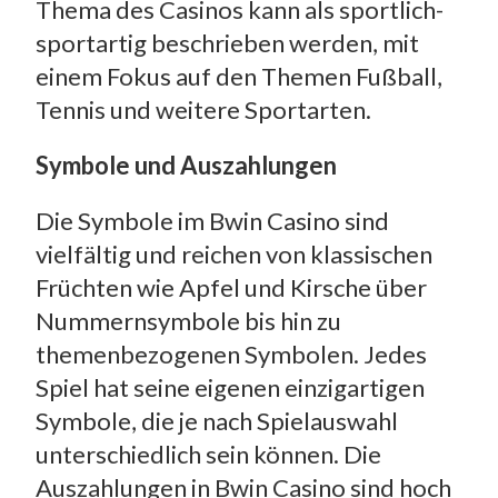
Thema des Casinos kann als sportlich-
sportartig beschrieben werden, mit
einem Fokus auf den Themen Fußball,
Tennis und weitere Sportarten.
Symbole und Auszahlungen
Die Symbole im Bwin Casino sind
vielfältig und reichen von klassischen
Früchten wie Apfel und Kirsche über
Nummernsymbole bis hin zu
themenbezogenen Symbolen. Jedes
Spiel hat seine eigenen einzigartigen
Symbole, die je nach Spielauswahl
unterschiedlich sein können. Die
Auszahlungen in Bwin Casino sind hoch