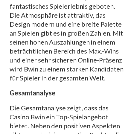
fantastisches Spielerlebnis geboten.
Die Atmosphäre ist attraktiv, das
Design modern und eine breite Palette
an Spielen gibt es in großen Zahlen. Mit
seinen hohen Auszahlungen in einem
beträchtlichen Bereich des Max.-Wins
und einer sehr sicheren Online-Präsenz
wird Bwin zu einem starken Kandidaten
für Spieler in der gesamten Welt.
Gesamtanalyse
Die Gesamtanalyse zeigt, dass das
Casino Bwin ein Top-Spielangebot
bietet. Neben den positiven Aspekten