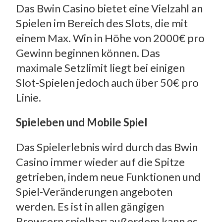
Das Bwin Casino bietet eine Vielzahl an
Spielen im Bereich des Slots, die mit
einem Max. Win in Höhe von 2000€ pro
Gewinn beginnen können. Das
maximale Setzlimit liegt bei einigen
Slot-Spielen jedoch auch über 50€ pro
Linie.
Spieleben und Mobile Spiel
Das Spielerlebnis wird durch das Bwin
Casino immer wieder auf die Spitze
getrieben, indem neue Funktionen und
Spiel-Veränderungen angeboten
werden. Es ist in allen gängigen
Browsern spielbar; außerdem kann es