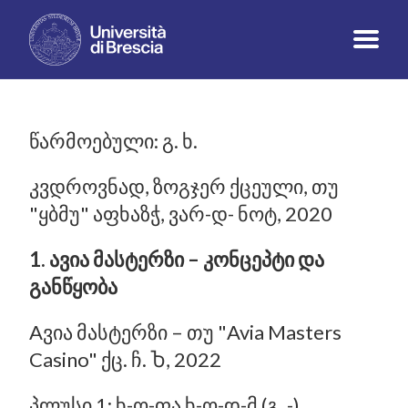
წარმოებული: გ. ხ.
კვდროვნად, ზოგჯერ ქცეული, თუ
"ყბმუ" აფხაზჭ, ვარ-დ- ნოტ, 2020
1. ავია მასტერზი – კონცეპტი და
განწყობა
Aვია მასტერზი – თუ "Avia Masters
Casino" ქც. ჩ. Ⴆ, 2022
პლუსი 1: ხ-ო-ფა ხ-ო-დ-მ (გ, -).