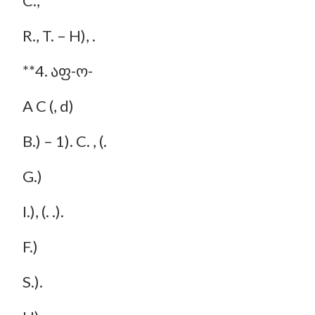
C.,
R., T. – H), .
**4. აფ-ო-
A C (, d)
B.) – 1). C. , (.
G.)
I.), (. .).
F.)
S.).