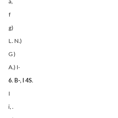
a,
f
g)
L. N.)
G )
A.) I-
6. B-, I 4S.
I
i, .