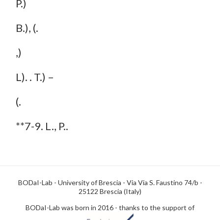
P.)
B.), (.
,)
L). . T.) –
(.
**7-9. L., P..
BODaI-Lab - University of Brescia - Via Via S. Faustino 74/b -
25122 Brescia (Italy)
BODaI-Lab was born in 2016 - thanks to the support of