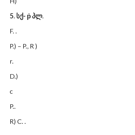
H)
5. სქ- ṗ პლ.
F. .
P.) – P., R )
r.
D.)
c
P..
R) C. .