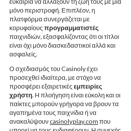
ευκαιρία να αλλάξουν τη ζωή τους με μια
μόνο περιστροφή. Επιπλέον, η
πλατφόρμα συνεργάζεται με
κορυφαίους
προγραμματιστές
παιχνιδιών, εξασφαλίζοντας ότι οι τίτλοι
είναι όχι μόνο διασκεδαστικοί αλλά και
ασφαλείς.
Ο σχεδιασμός του Casinoly έχει
προσεχθεί ιδιαίτερα, με στόχο να
προσφέρει εξαιρετικές
εμπειρίες
χρήστη
. Η πλοήγηση είναι εύκολη και οι
παίκτες μπορούν γρήγορα να βρουν τα
αγαπημένα τους παιχνίδια ή να
ανακαλύψουν
casinolyplay.com
που
μπορεί να τους ενδιαφέρουν. Η συνεχής