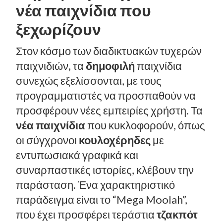
νέα παιχνίδια που
ξεχωρίζουν
Στον κόσμο των διαδικτυακών τυχερών
παιχνιδιών, τα
δημοφιλή
παιχνίδια
συνεχώς εξελίσσονται, με τους
προγραμματιστές να προσπαθούν να
προσφέρουν νέες εμπειρίες χρήστη. Τα
νέα παιχνίδια
που κυκλοφορούν, όπως
οι σύγχρονοι
κουλοχέρηδες
με
εντυπωσιακά γραφικά και
συναρπαστικές ιστορίες, κλέβουν την
παράσταση. Ένα χαρακτηριστικό
παράδειγμα είναι το “Mega Moolah”,
που έχει προσφέρει τεράστια
τζακπότ