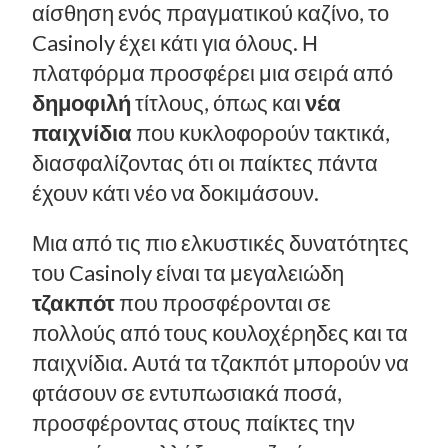
αίσθηση ενός πραγματικού καζίνο, το
Casinoly έχει κάτι για όλους. Η
πλατφόρμα προσφέρει μια σειρά από
δημοφιλή
τίτλους, όπως και
νέα
παιχνίδια
που κυκλοφορούν τακτικά,
διασφαλίζοντας ότι οι παίκτες πάντα
έχουν κάτι νέο να δοκιμάσουν.
Μια από τις πιο ελκυστικές δυνατότητες
του Casinoly είναι τα μεγαλειώδη
τζακπότ
που προσφέρονται σε
πολλούς από τους κουλοχέρηδες και τα
παιχνίδια. Αυτά τα τζακπότ μπορούν να
φτάσουν σε εντυπωσιακά ποσά,
προσφέροντας στους παίκτες την