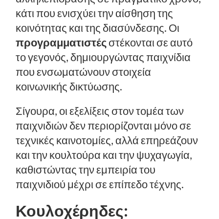
κάτι που ενισχύει την αίσθηση της
κοινότητας και της διασύνδεσης. Οι
προγραμματιστές
στέκονται σε αυτό
το γεγονός, δημιουργώντας παιχνίδια
που ενσωματώνουν στοιχεία
κοινωνικής δικτύωσης.
Σίγουρα, οι εξελίξεις στον τομέα των
παιχνιδιών δεν περιορίζονται μόνο σε
τεχνικές καινοτομίες, αλλά επηρεάζουν
και την κουλτούρα και την ψυχαγωγία,
καθιστώντας την εμπειρία του
παιχνιδιού μέχρι σε επίπεδο τέχνης.
Κουλοχέρηδες: