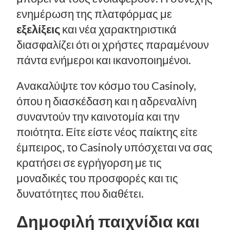
ενημέρωση της πλατφόρμας με
εξελίξεις
και νέα χαρακτηριστικά
διασφαλίζει ότι οι χρήστες παραμένουν
πάντα ενήμεροι και ικανοποιημένοι.
Ανακαλύψτε τον κόσμο του Casinoly,
όπου η διασκέδαση και η αδρεναλίνη
συναντούν την καινοτομία και την
ποιότητα. Είτε είστε νέος παίκτης είτε
έμπειρος, το Casinoly υπόσχεται να σας
κρατήσει σε εγρήγορση με τις
μοναδικές του προσφορές και τις
δυνατότητες που διαθέτει.
Δημοφιλή παιχνίδια και