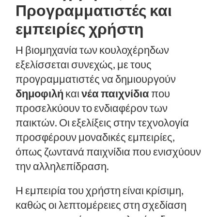
Προγραμματιστές και
εμπειρίες χρήστη
Η βιομηχανία των κουλοχέρηδων
εξελίσσεται συνεχώς, με τους
προγραμματιστές να δημιουργούν
δημοφιλή
και
νέα παιχνίδια
που
προσελκύουν το ενδιαφέρον των
παικτών. Οι εξελίξεις στην τεχνολογία
προσφέρουν μοναδικές εμπειρίες,
όπως ζωντανά παιχνίδια που ενισχύουν
την αλληλεπίδραση.
Η εμπειρία του χρήστη είναι κρίσιμη,
καθώς οι λεπτομέρειες στη σχεδίαση