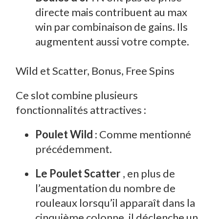
directe mais contribuent au max
win par combinaison de gains. Ils
augmentent aussi votre compte.
Wild et Scatter, Bonus, Free Spins
Ce slot combine plusieurs
fonctionnalités attractives :
Poulet Wild
: Comme mentionné
précédemment.
Le Poulet Scatter
, en plus de
l’augmentation du nombre de
rouleaux lorsqu’il apparaît dans la
cinquième colonne, il déclenche un