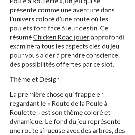
Poule à Roulette », un jeu qui se
présente comme une aventure dans
l’univers coloré d’une route où les
poulets font face à leur destin. Ce
résumé
Chicken Road jouer
approfondi
examinera tous les aspects clés du jeu
pour vous aider à prendre conscience
des possibilités offertes par ce slot.
Thème et Design
La première chose qui frappe en
regardant le « Route de la Poule à
Roulette » est son thème coloré et
dynamique. Le fond du jeu représente
une route sinueuse avec des arbres, des