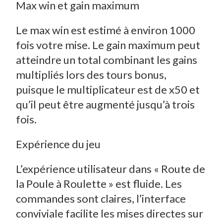
Max win et gain maximum
Le max win est estimé à environ 1000
fois votre mise. Le gain maximum peut
atteindre un total combinant les gains
multipliés lors des tours bonus,
puisque le multiplicateur est de x50 et
qu’il peut être augmenté jusqu’à trois
fois.
Expérience du jeu
L’expérience utilisateur dans « Route de
la Poule à Roulette » est fluide. Les
commandes sont claires, l’interface
conviviale facilite les mises directes sur