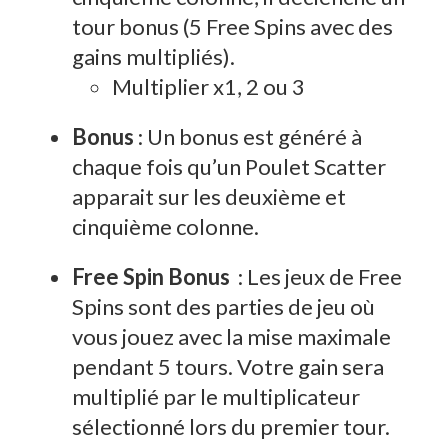
tour bonus (5 Free Spins avec des
gains multipliés).
Multiplier x1, 2 ou 3
Bonus
: Un bonus est généré à
chaque fois qu’un Poulet Scatter
apparait sur les deuxième et
cinquième colonne.
Free Spin Bonus
: Les jeux de Free
Spins sont des parties de jeu où
vous jouez avec la mise maximale
pendant 5 tours. Votre gain sera
multiplié par le multiplicateur
sélectionné lors du premier tour.