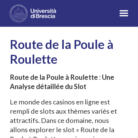
Route de la Poule à
Roulette
Route de la Poule à Roulette : Une
Analyse détaillée du Slot
Le monde des casinos en ligne est
rempli de slots aux thèmes variés et
attractifs. Dans ce domaine, nous
allons explorer le slot « Route de la