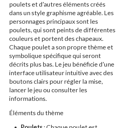
poulets et d’autres éléments créés
dans un style graphisme agréable. Les
personnages principaux sont les
poulets, qui sont peints de différentes
couleurs et portent des chapeaux.
Chaque poulet a son propre thème et
symbolique spécifique qui seront
décrits plus bas. Le jeu bénéficie d’une
interface utilisateur intuitive avec des
boutons clairs pour régler la mise,
lancer le jeu ou consulter les
informations.
Éléments du thème
Poulets
: Chaque poulet est