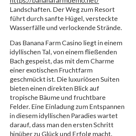
https://bananafarmdemo.net/
Landschaften. Der Weg zum Resort
führt durch sanfte Hügel, versteckte
Wasserfälle und verlockende Strände.
Das Banana Farm Casino liegt in einem
idyllischen Tal, von einem fließenden
Bach gespeist, das mit dem Charme
einer exotischen Fruchtfarm
geschmückt ist. Die luxuriösen Suiten
bieten einen direkten Blick auf
tropische Bäume und fruchtbare
Felder. Eine Einladung zum Entspannen
in diesem idyllischen Paradies wartet
darauf, dass man den ersten Schritt
hinüber zu Glück und Erfolg macht.