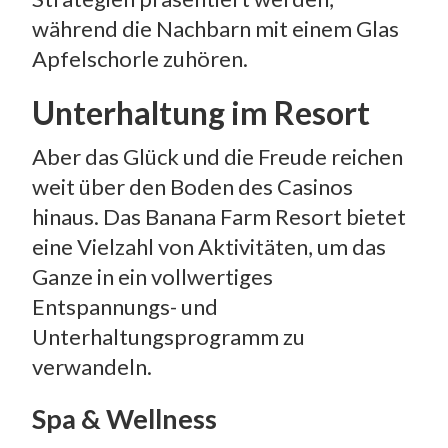
während die Nachbarn mit einem Glas
Apfelschorle zuhören.
Unterhaltung im Resort
Aber das Glück und die Freude reichen
weit über den Boden des Casinos
hinaus. Das Banana Farm Resort bietet
eine Vielzahl von Aktivitäten, um das
Ganze in ein vollwertiges
Entspannungs- und
Unterhaltungsprogramm zu
verwandeln.
Spa & Wellness