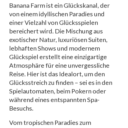
Banana Farm ist ein Glückskanal, der
von einem idyllischen Paradies und
einer Vielzahl von Glücksspielen
bereichert wird. Die Mischung aus
exotischer Natur, luxuriösen Suiten,
lebhaften Shows und modernem
Glückspiel erstellt eine einzigartige
Atmosphäre für eine unvergessliche
Reise. Hier ist das Idealort, um den
Glücksstreich zu finden – sei es in den
Spielautomaten, beim Pokern oder
während eines entspannten Spa-
Besuchs.
Vom tropischen Paradies zum