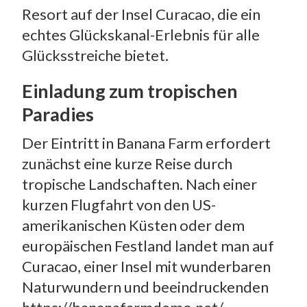
Resort auf der Insel Curacao, die ein
echtes Glückskanal-Erlebnis für alle
Glücksstreiche bietet.
Einladung zum tropischen
Paradies
Der Eintritt in Banana Farm erfordert
zunächst eine kurze Reise durch
tropische Landschaften. Nach einer
kurzen Flugfahrt von den US-
amerikanischen Küsten oder dem
europäischen Festland landet man auf
Curacao, einer Insel mit wunderbaren
Naturwundern und beeindruckenden