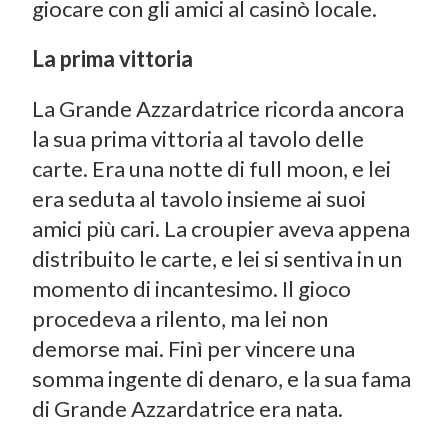
giocare con gli amici al casinò locale.
La prima vittoria
La Grande Azzardatrice ricorda ancora
la sua prima vittoria al tavolo delle
carte. Era una notte di full moon, e lei
era seduta al tavolo insieme ai suoi
amici più cari. La croupier aveva appena
distribuito le carte, e lei si sentiva in un
momento di incantesimo. Il gioco
procedeva a rilento, ma lei non
demorse mai. Finì per vincere una
somma ingente di denaro, e la sua fama
di Grande Azzardatrice era nata.