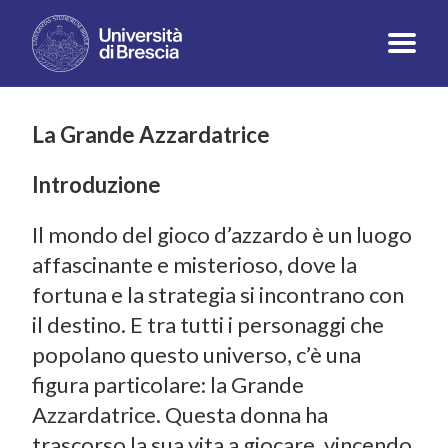
La Grande Azzardatrice
Introduzione
Il mondo del gioco d’azzardo è un luogo
affascinante e misterioso, dove la
fortuna e la strategia si incontrano con
il destino. E tra tutti i personaggi che
popolano questo universo, c’è una
figura particolare: la Grande
Azzardatrice. Questa donna ha
trascorso la sua vita a giocare, vincendo