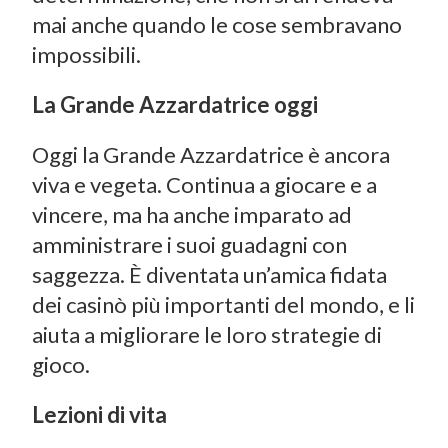
mai anche quando le cose sembravano
impossibili.
La Grande Azzardatrice oggi
Oggi la Grande Azzardatrice è ancora
viva e vegeta. Continua a giocare e a
vincere, ma ha anche imparato ad
amministrare i suoi guadagni con
saggezza. È diventata un’amica fidata
dei casinò più importanti del mondo, e li
aiuta a migliorare le loro strategie di
gioco.
Lezioni di vita