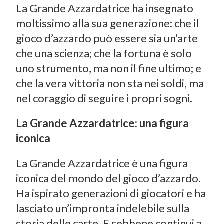
La Grande Azzardatrice ha insegnato
moltissimo alla sua generazione: che il
gioco d’azzardo può essere sia un’arte
che una scienza; che la fortuna è solo
uno strumento, ma non il fine ultimo; e
che la vera vittoria non sta nei soldi, ma
nel coraggio di seguire i propri sogni.
La Grande Azzardatrice: una figura
iconica
La Grande Azzardatrice è una figura
iconica del mondo del gioco d’azzardo.
Ha ispirato generazioni di giocatori e ha
lasciato un’impronta indelebile sulla
storia delle carte. E sebbene continui a