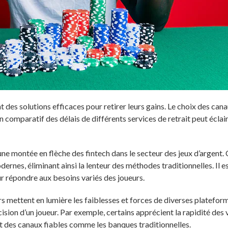
 des solutions efficaces pour retirer leurs gains. Le choix des canau
n comparatif des délais de différents services de retrait peut éclaire
ne montée en flèche des fintech dans le secteur des jeux d’argent.
rnes, éliminant ainsi la lenteur des méthodes traditionnelles. Il es
r répondre aux besoins variés des joueurs.
eurs mettent en lumière les faiblesses et forces de diverses platefo
sion d’un joueur. Par exemple, certains apprécient la rapidité des 
nt des canaux fiables comme les banques traditionnelles.