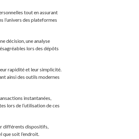
ersonnelles tout en assurant
ns l’univers des plateformes
ne décision, une analyse
désagréables lors des dépôts
ur rapidité et leur simplicité.
tant ainsi des outils modernes
ransactions instantanées,
s lors de l’utilisation de ces
r différents dispositifs,
 que soit l’endroit.