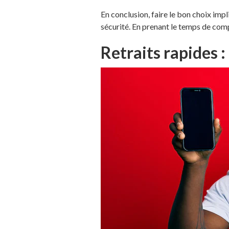
En conclusion, faire le bon choix imp
sécurité. En prenant le temps de comp
Retraits rapides :