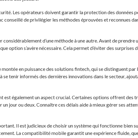
écurité. Les opérateurs doivent garantir la protection des données p
onc conseillé de privilégier les méthodes éprouvées et reconnues da
ier considérablement d’une méthode à une autre. Avant de prendre u
que option s’avère nécessaire. Cela permet d’éviter des surprises 
ontée en puissance des solutions fintech, qui se distinguent par le
s à se tenir informés des dernières innovations dans le secteur, ajou
t est également un aspect crucial. Certaines options offrent des t
 un jour ou deux. Connaître ces délais aide à mieux gérer ses attente
portant. Il est judicieux de choisir un système qui fonctionne bien su
cement. La compatibilité mobile garantit une expérience fluide, quel