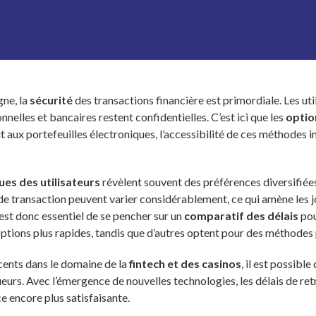
gne, la
sécurité
des transactions financière est primordiale. Les uti
nelles et bancaires restent confidentielles. C’est ici que les
optio
it aux portefeuilles électroniques, l’accessibilité de ces méthodes
ques des utilisateurs
révèlent souvent des préférences diversifié
is de transaction peuvent varier considérablement, ce qui amène les 
l est donc essentiel de se pencher sur un
comparatif des délais
pou
 options plus rapides, tandis que d’autres optent pour des méthodes 
ents dans le domaine de la
fintech et des casinos
, il est possib
eurs. Avec l’émergence de nouvelles technologies, les délais de re
e encore plus satisfaisante.