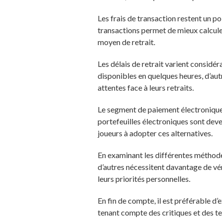
Les frais de transaction restent un p
transactions permet de mieux calculer 
moyen de retrait.
Les délais de retrait varient considé
disponibles en quelques heures, d’aut
attentes face à leurs retraits.
Le segment de paiement électronique a 
portefeuilles électroniques sont deve
joueurs à adopter ces alternatives.
En examinant les différentes méthodes
d’autres nécessitent davantage de véri
leurs priorités personnelles.
En fin de compte, il est préférable d’e
tenant compte des critiques et des t