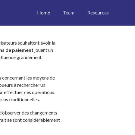
Home
Team
Resources
lisateurs souhaitent avoir la
ns de paiement
jouent un
 influence grandement
es concernant les moyens de
joueurs à rechercher un
r effectuer ces opérations.
plus traditionnelles.
le d’observer des changements
trait se sont considérablement