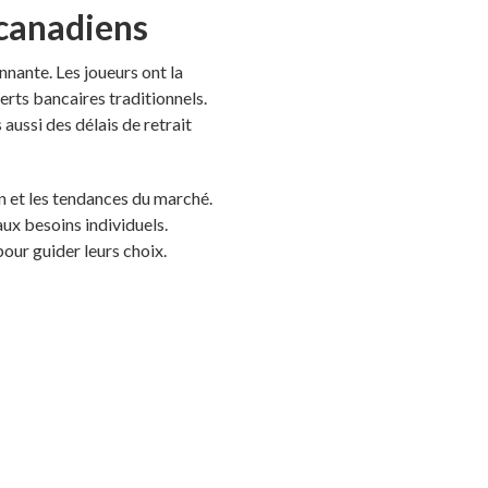
 canadiens
nnante. Les joueurs ont la
ferts bancaires traditionnels.
aussi des délais de retrait
on et les tendances du marché.
ux besoins individuels.
our guider leurs choix.