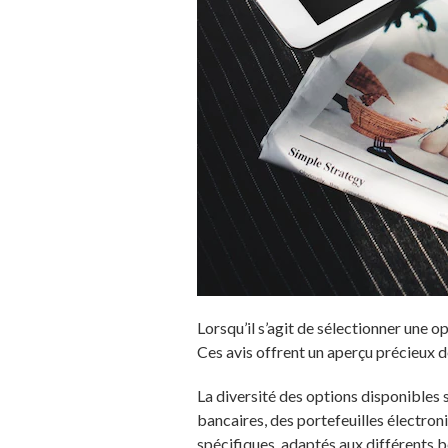
Lorsqu’il s’agit de sélectionner une o
Ces avis offrent un aperçu précieux de
La diversité des options disponibles s
bancaires, des portefeuilles électron
spécifiques, adaptés aux différents b