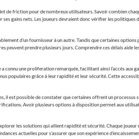
oint de friction pour de nombreux utilisateurs. Savoir combien cha
ses gains nets. Les joueurs devraient donc vérifier les politiques d
rablement d’un fournisseur à un autre. Tandis que certaines option
res peuvent prendre plusieurs jours. Comprendre ces délais aide les
connu une proliferation remarquée, facilitant ainsi l’accès aux gai
nus populaires grâce à leur rapidité et leur sécurité. Cette accessi
, il est possible de constater que certaines offrent un processus si
fications. Avoir plusieurs options à disposition permet aux utilisa
xplorer les solutions qui allient rapidité et sécurité. Chaque joueur 
endances actuelles pour s’assurer que son expérience d’encaissemen