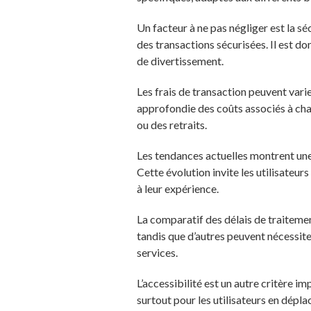
Un facteur à ne pas négliger est la s
des transactions sécurisées. Il est d
de divertissement.
Les frais de transaction peuvent var
approfondie des coûts associés à cha
ou des retraits.
Les tendances actuelles montrent une m
Cette évolution invite les utilisateur
à leur expérience.
La comparatif des délais de traitemen
tandis que d’autres peuvent nécessiter
services.
L’accessibilité est un autre critère im
surtout pour les utilisateurs en dépla