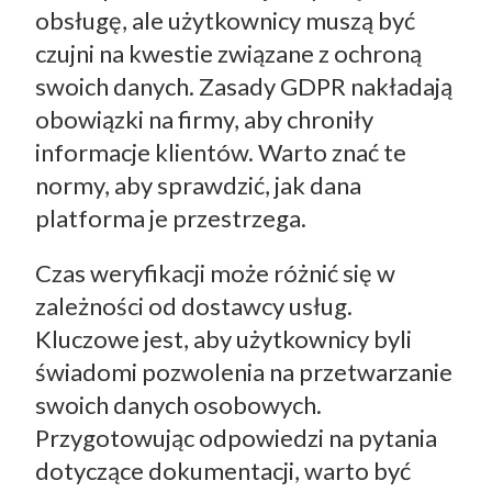
obsługę, ale użytkownicy muszą być
czujni na kwestie związane z ochroną
swoich danych. Zasady GDPR nakładają
obowiązki na firmy, aby chroniły
informacje klientów. Warto znać te
normy, aby sprawdzić, jak dana
platforma je przestrzega.
Czas weryfikacji może różnić się w
zależności od dostawcy usług.
Kluczowe jest, aby użytkownicy byli
świadomi pozwolenia na przetwarzanie
swoich danych osobowych.
Przygotowując odpowiedzi na pytania
dotyczące dokumentacji, warto być