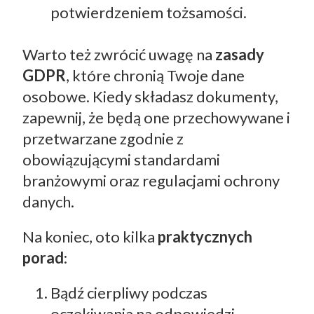
potwierdzeniem tożsamości.
Warto też zwrócić uwagę na
zasady
GDPR
, które chronią Twoje dane
osobowe. Kiedy składasz dokumenty,
zapewnij, że będą one przechowywane i
przetwarzane zgodnie z
obowiązującymi standardami
branżowymi oraz regulacjami ochrony
danych.
Na koniec, oto kilka
praktycznych
porad
:
Bądź cierpliwy podczas
oczekiwania na odpowiedzi.