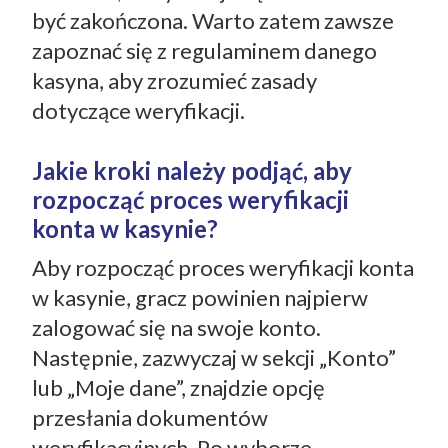
być zakończona. Warto zatem zawsze
zapoznać się z regulaminem danego
kasyna, aby zrozumieć zasady
dotyczące weryfikacji.
Jakie kroki należy podjąć, aby
rozpocząć proces weryfikacji
konta w kasynie?
Aby rozpocząć proces weryfikacji konta
w kasynie, gracz powinien najpierw
zalogować się na swoje konto.
Następnie, zazwyczaj w sekcji „Konto”
lub „Moje dane”, znajdzie opcję
przesłania dokumentów
weryfikacyjnych. Po wyborze