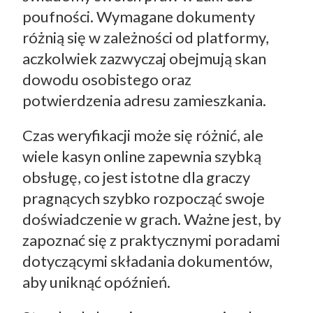
poufności. Wymagane dokumenty
różnią się w zależności od platformy,
aczkolwiek zazwyczaj obejmują skan
dowodu osobistego oraz
potwierdzenia adresu zamieszkania.
Czas weryfikacji może się różnić, ale
wiele kasyn online zapewnia szybką
obsługę, co jest istotne dla graczy
pragnących szybko rozpocząć swoje
doświadczenie w grach. Ważne jest, by
zapoznać się z praktycznymi poradami
dotyczącymi składania dokumentów,
aby uniknąć opóźnień.