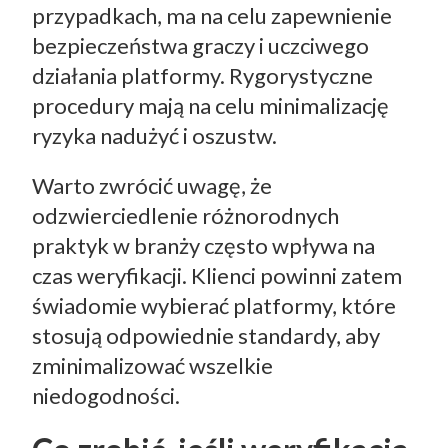
przypadkach, ma na celu zapewnienie
bezpieczeństwa graczy i uczciwego
działania platformy. Rygorystyczne
procedury mają na celu minimalizację
ryzyka nadużyć i oszustw.
Warto zwrócić uwagę, że
odzwierciedlenie różnorodnych
praktyk w branży często wpływa na
czas weryfikacji. Klienci powinni zatem
świadomie wybierać platformy, które
stosują odpowiednie standardy, aby
zminimalizować wszelkie
niedogodności.