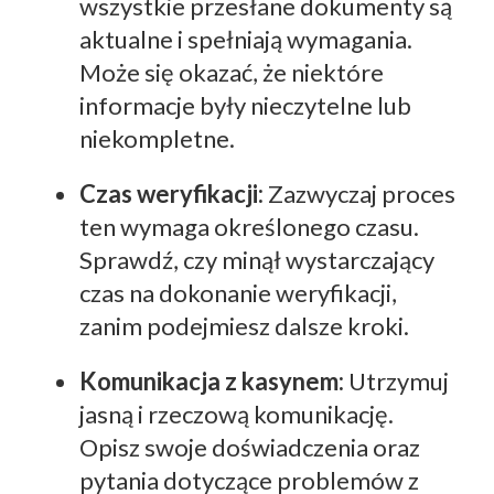
wszystkie przesłane dokumenty są
aktualne i spełniają wymagania.
Może się okazać, że niektóre
informacje były nieczytelne lub
niekompletne.
Czas weryfikacji:
Zazwyczaj proces
ten wymaga określonego czasu.
Sprawdź, czy minął wystarczający
czas na dokonanie weryfikacji,
zanim podejmiesz dalsze kroki.
Komunikacja z kasynem:
Utrzymuj
jasną i rzeczową komunikację.
Opisz swoje doświadczenia oraz
pytania dotyczące problemów z