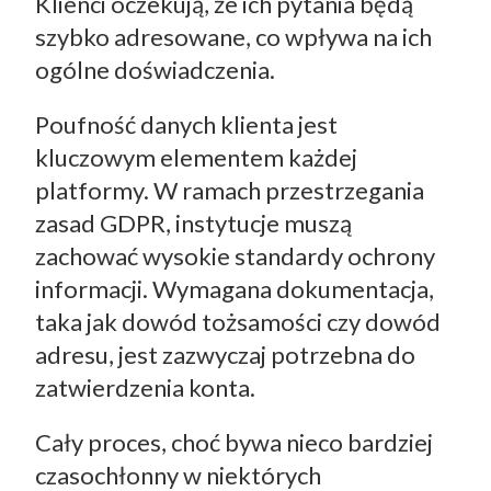
Klienci oczekują, że ich pytania będą
szybko adresowane, co wpływa na ich
ogólne doświadczenia.
Poufność danych klienta jest
kluczowym elementem każdej
platformy. W ramach przestrzegania
zasad GDPR, instytucje muszą
zachować wysokie standardy ochrony
informacji. Wymagana dokumentacja,
taka jak dowód tożsamości czy dowód
adresu, jest zazwyczaj potrzebna do
zatwierdzenia konta.
Cały proces, choć bywa nieco bardziej
czasochłonny w niektórych