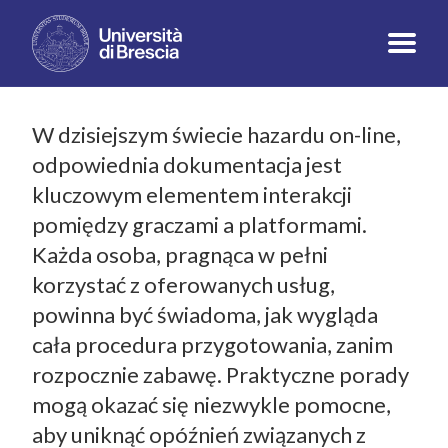
W dzisiejszym świecie hazardu on-line,
odpowiednia dokumentacja jest
kluczowym elementem interakcji
pomiędzy graczami a platformami.
Każda osoba, pragnąca w pełni
korzystać z oferowanych usług,
powinna być świadoma, jak wygląda
cała procedura przygotowania, zanim
rozpocznie zabawę. Praktyczne porady
mogą okazać się niezwykle pomocne,
aby uniknąć opóźnień związanych z