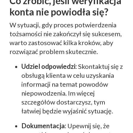
Co zrobić, jeśli weryfikacja
konta nie powiodła się?
W sytuacji, gdy proces potwierdzenia
tożsamości nie zakończył się sukcesem,
warto zastosować kilka kroków, aby
rozwiązać problem skutecznie.
Udziel odpowiedzi:
Skontaktuj się z
obsługą klienta w celu uzyskania
informacji na temat powodów
niepowodzenia. Im więcej
szczegółów dostarczysz, tym
łatwiej będzie wyjaśnić sytuację.
Dokumentacja:
Upewnij się, że