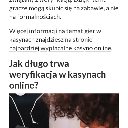
gracze mogą skupić się na zabawie, a nie
na formalnościach.
Więcej informacji na temat gier w
kasynach znajdziesz na stronie
najbardziej wypłacalne kasyno online
.
Jak długo trwa
weryfikacja w kasynach
online?