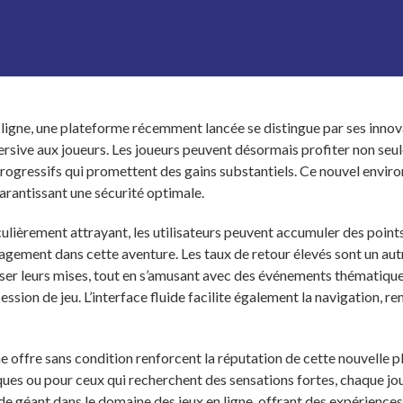
 ligne, une plateforme récemment lancée se distingue par ses innov
ersive aux joueurs. Les joueurs peuvent désormais profiter non se
progressifs qui promettent des gains substantiels. Ce nouvel envir
garantissant une sécurité optimale.
ulièrement attrayant, les utilisateurs peuvent accumuler des point
agement dans cette aventure. Les taux de retour élevés sont un aut
liser leurs mises, tout en s’amusant avec des événements thématiqu
ion de jeu. L’interface fluide facilite également la navigation, re
e offre sans condition renforcent la réputation de cette nouvelle 
ques ou pour ceux qui recherchent des sensations fortes, chaque jo
de géant dans le domaine des jeux en ligne, offrant des expérience