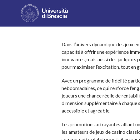
Dans l’univers dynamique des jeux en
capacité à offrir une expérience imm
innovantes, mais aussi des jackpots 
pour maximiser l’excitation, tout en 
Avec un programme de fidélité partic
hebdomadaires, ce qui renforce l’eng
joueurs une chance réelle de rentabi
dimension supplémentaire à chaque sess
accessible et agréable.
Les promotions attrayantes alliant un
les amateurs de jeux de casino classi
somme, cette plateforme fait un pas 