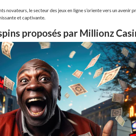
nts novateurs, le secteur des jeux en ligne s’oriente vers un avenir 
hissante et captivante.
 spins proposés par Millionz Cas