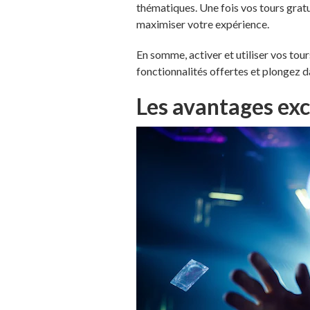
thématiques. Une fois vos tours gratu
maximiser votre expérience.
En somme, activer et utiliser vos tour
fonctionnalités offertes et plongez d
Les avantages excl