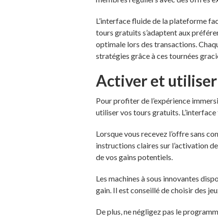
L’interface fluide de la plateforme fa
tours gratuits s’adaptent aux préférenc
optimale lors des transactions. Chaqu
stratégies grâce à ces tournées graci
Activer et utilise
Pour profiter de l’expérience immersi
utiliser vos tours gratuits. L’interf
Lorsque vous recevez l’offre sans con
instructions claires sur l’activation d
de vos gains potentiels.
Les machines à sous innovantes dispo
gain. Il est conseillé de choisir des
De plus, ne négligez pas le programme