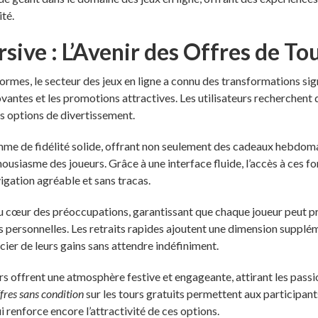
ité.
ive : L’Avenir des Offres de To
ormes, le secteur des jeux en ligne a connu des transformations si
ovantes et les promotions attractives. Les utilisateurs recherchen
s options de divertissement.
mme de fidélité solide, offrant non seulement des cadeaux hebdom
housiasme des joueurs. Grâce à une interface fluide, l’accès à ces fo
igation agréable et sans tracas.
 cœur des préoccupations, garantissant que chaque joueur peut pr
 personnelles. Les retraits rapides ajoutent une dimension supplémen
cier de leurs gains sans attendre indéfiniment.
 offrent une atmosphère festive et engageante, attirant les passio
fres sans condition
sur les tours gratuits permettent aux participant
ui renforce encore l’attractivité de ces options.