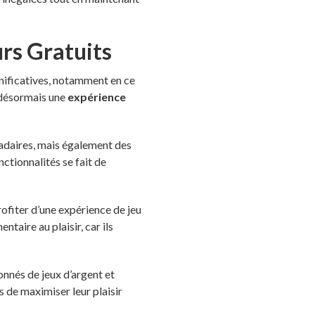
urs Gratuits
gnificatives, notamment en ce
t désormais une
expérience
adaires, mais également des
nctionnalités se fait de
ofiter d’une expérience de jeu
taire au plaisir, car ils
nnés de jeux d’argent et
s de maximiser leur plaisir