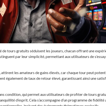
té de tours gratuits séduisent les joueurs, chacun offrant une expé
istinguent par leur simplicité, permettant aux utilisateurs de s’essa
, attirent les amateurs de gains élevés, car chaque tour peut potent
ent également de taux de retour élevé, garantissant ainsi une satisf
s condition, qui permet aux utilisateurs de profiter de tours gratui
 tranquillité d’esprit. Cela s’accompagne d’un programme de fidélité
ceptionnelles, incluant des événements thématiques exclusifs.