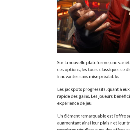
Sur la nouvelle plateforme, une varié
ces options, les tours classiques se d
innovantes sans mise préalable.
Les jackpots progressifs, quant à eux
rapide des gains. Les joueurs bénéfici
expérience de jeu.
Un élément remarquable est l’offre san
augmentant ainsi leur plaisir et leur
membres réguliers avec des offres ex