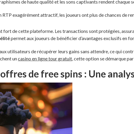
graphismes de haute qualité et les sons captivants rendent chaque s
n RTP exagérément attractif, les joueurs ont plus de chances de rem
nt fort de cette plateforme. Les transactions sont protégées, assu
élité
permet aux joueurs de bénéficier d’avantages exclusifs en fonc
ux utilisateurs de récupérer leurs gains sans attendre, ce qui cont
rchent un
casino en ligne tour gratuit
, cette option se démarque par 
ffres de free spins : Une analy