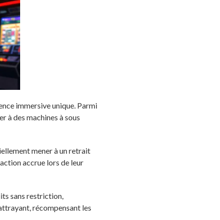
rience immersive unique. Parmi
yer à des machines à sous
iellement mener à un retrait
action accrue lors de leur
ts sans restriction,
 attrayant, récompensant les