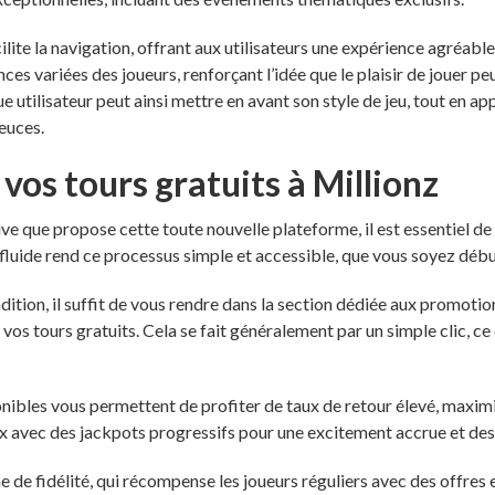
cilite la navigation, offrant aux utilisateurs une expérience agréabl
es variées des joueurs, renforçant l’idée que le plaisir de jouer peu
e utilisateur peut ainsi mettre en avant son style de jeu, tout en a
euces.
r vos tours gratuits à Millionz
ve que propose cette toute nouvelle plateforme, il est essentiel d
ace fluide rend ce processus simple et accessible, que vous soyez dé
dition, il suffit de vous rendre dans la section dédiée aux promoti
e vos tours gratuits. Cela se fait généralement par un simple clic, ce
nibles vous permettent de profiter de taux de retour élevé, maximi
 jeux avec des jackpots progressifs pour une excitement accrue et de
 de fidélité, qui récompense les joueurs réguliers avec des offres