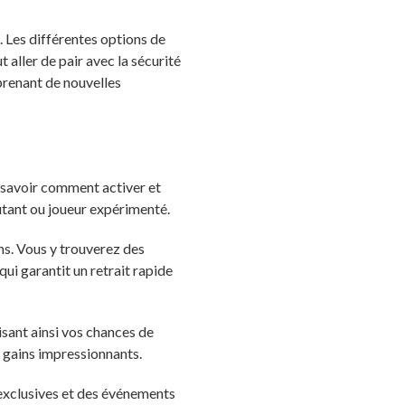
e. Les différentes options de
t aller de pair avec la sécurité
pprenant de nouvelles
e savoir comment activer et
butant ou joueur expérimenté.
ons. Vous y trouverez des
 qui garantit un retrait rapide
sant ainsi vos chances de
s gains impressionnants.
 exclusives et des événements