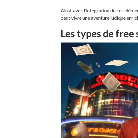
Ainsi, avec l’intégration de ces éléme
peut vivre une aventure ludique enric
Les types de free