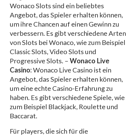
Wonaco Slots sind ein beliebtes
Angebot, das Spieler erhalten können,
um ihre Chancen auf einen Gewinn zu
verbessern. Es gibt verschiedene Arten
von Slots bei Wonaco, wie zum Beispiel
Classic Slots, Video Slots und
Progressive Slots. –
Wonaco Live
Casino:
Wonaco Live Casino ist ein
Angebot, das Spieler erhalten können,
um eine echte Casino-Erfahrung zu
haben. Es gibt verschiedene Spiele, wie
zum Beispiel Blackjack, Roulette und
Baccarat.
Für players, die sich für die