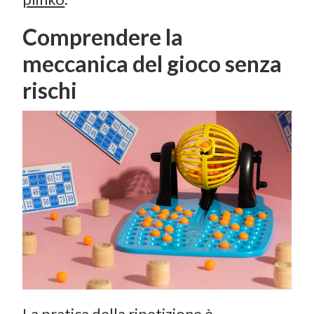
Comprendere la
meccanica del gioco senza
rischi
La pratica della ripetizione è