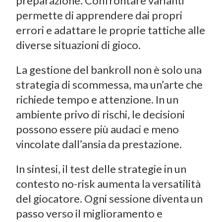
preparazione. Confrontare varianti
permette di apprendere dai propri
errori e adattare le proprie tattiche alle
diverse situazioni di gioco.
La gestione del bankroll non è solo una
strategia di scommessa, ma un’arte che
richiede tempo e attenzione. In un
ambiente privo di rischi, le decisioni
possono essere più audaci e meno
vincolate dall’ansia da prestazione.
In sintesi, il test delle strategie in un
contesto no-risk aumenta la versatilità
del giocatore. Ogni sessione diventa un
passo verso il miglioramento e