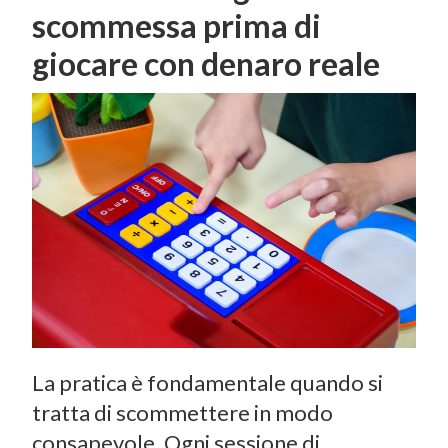
scommessa prima di
giocare con denaro reale
La pratica è fondamentale quando si
tratta di scommettere in modo
consapevole. Ogni sessione di