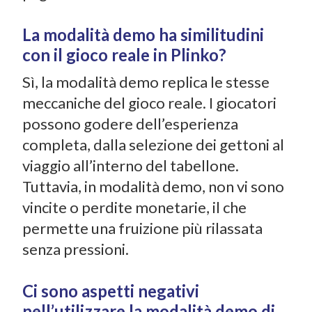
La modalità demo ha similitudini
con il gioco reale in Plinko?
Sì, la modalità demo replica le stesse
meccaniche del gioco reale. I giocatori
possono godere dell’esperienza
completa, dalla selezione dei gettoni al
viaggio all’interno del tabellone.
Tuttavia, in modalità demo, non vi sono
vincite o perdite monetarie, il che
permette una fruizione più rilassata
senza pressioni.
Ci sono aspetti negativi
nell’utilizzare la modalità demo di