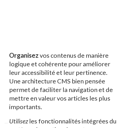
Organisez
vos contenus de manière
logique et cohérente pour améliorer
leur accessibilité et leur pertinence.
Une architecture CMS bien pensée
permet de faciliter la navigation et de
mettre en valeur vos articles les plus
importants.
Utilisez
les fonctionnalités intégrées du