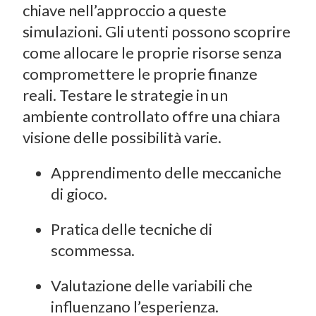
chiave nell’approccio a queste
simulazioni. Gli utenti possono scoprire
come allocare le proprie risorse senza
compromettere le proprie finanze
reali. Testare le strategie in un
ambiente controllato offre una chiara
visione delle possibilità varie.
Apprendimento delle meccaniche
di gioco.
Pratica delle tecniche di
scommessa.
Valutazione delle variabili che
influenzano l’esperienza.