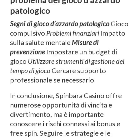
patologico
Segni di gioco d’azzardo patologico
Gioco
compulsivo
Problemi finanziari
Impatto
sulla salute mentale
Misure di
prevenzione
Impostare un budget di
gioco
Utilizzare strumenti di gestione del
tempo di gioco
Cercare supporto
professionale se necessario
In conclusione, Spinbara Casino offre
numerose opportunità di vincita e
divertimento, ma è importante
conoscere i rischi connessi ai bonus e
free spin. Seguire le strategie e le