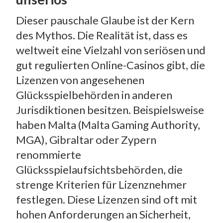
Dieser pauschale Glaube ist der Kern
des Mythos. Die Realität ist, dass es
weltweit eine Vielzahl von seriösen und
gut regulierten Online-Casinos gibt, die
Lizenzen von angesehenen
Glücksspielbehörden in anderen
Jurisdiktionen besitzen. Beispielsweise
haben Malta (Malta Gaming Authority,
MGA), Gibraltar oder Zypern
renommierte
Glücksspielaufsichtsbehörden, die
strenge Kriterien für Lizenznehmer
festlegen. Diese Lizenzen sind oft mit
hohen Anforderungen an Sicherheit,