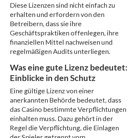
Diese Lizenzen sind nicht einfach zu
erhalten und erfordern von den
Betreibern, dass sie ihre
Geschäftspraktiken offenlegen, ihre
finanziellen Mittel nachweisen und
regelmäßigen Audits unterliegen.
Was eine gute Lizenz bedeutet:
Einblicke in den Schutz
Eine gültige Lizenz von einer
anerkannten Behörde bedeutet, dass
das Casino bestimmte Verpflichtungen
einhalten muss. Dazu gehört in der
Regel die Verpflichtung, die Einlagen
der Spieler getrennt vom