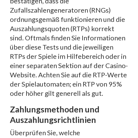
bestätigen, dass die
Zufallszahlengeneratoren (RNGs)
ordnungsgemäß funktionieren und die
Auszahlungsquoten (RTPs) korrekt
sind. Oftmals finden Sie Informationen
über diese Tests und die jeweiligen
RTPs der Spiele im Hilfebereich oder in
einer separaten Sektion auf der Casino-
Website. Achten Sie auf die RTP-Werte
der Spielautomaten; ein RTP von 95%
oder höher gilt generell als gut.
Zahlungsmethoden und
Auszahlungsrichtlinien
Überprüfen Sie, welche