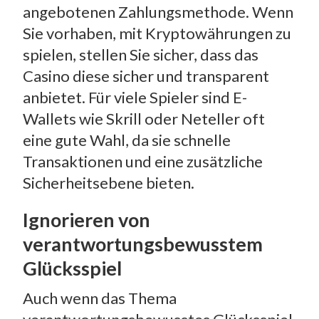
angebotenen Zahlungsmethode. Wenn
Sie vorhaben, mit Kryptowährungen zu
spielen, stellen Sie sicher, dass das
Casino diese sicher und transparent
anbietet. Für viele Spieler sind E-
Wallets wie Skrill oder Neteller oft
eine gute Wahl, da sie schnelle
Transaktionen und eine zusätzliche
Sicherheitsebene bieten.
Ignorieren von
verantwortungsbewusstem
Glücksspiel
Auch wenn das Thema