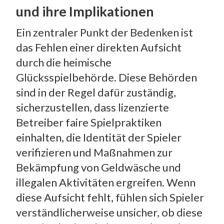
und ihre Implikationen
Ein zentraler Punkt der Bedenken ist
das Fehlen einer direkten Aufsicht
durch die heimische
Glücksspielbehörde. Diese Behörden
sind in der Regel dafür zuständig,
sicherzustellen, dass lizenzierte
Betreiber faire Spielpraktiken
einhalten, die Identität der Spieler
verifizieren und Maßnahmen zur
Bekämpfung von Geldwäsche und
illegalen Aktivitäten ergreifen. Wenn
diese Aufsicht fehlt, fühlen sich Spieler
verständlicherweise unsicher, ob diese