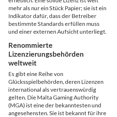
erheblich. Eine solide Lizenz ist weit
mehr als nur ein Stück Papier; sie ist ein
Indikator dafür, dass der Betreiber
bestimmte Standards erfüllen muss
und einer externen Aufsicht unterliegt.
Renommierte
Lizenzierungsbehörden
weltweit
Es gibt eine Reihe von
Glücksspielbehörden, deren Lizenzen
international als vertrauenswürdig
gelten. Die Malta Gaming Authority
(MGA) ist eine der bekanntesten und
angesehensten. Sie ist bekannt für ihre