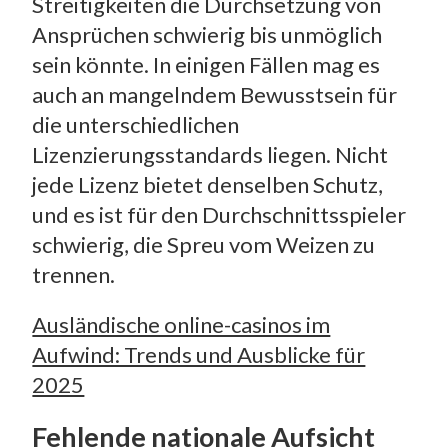
Streitigkeiten die Durchsetzung von
Ansprüchen schwierig bis unmöglich
sein könnte. In einigen Fällen mag es
auch an mangelndem Bewusstsein für
die unterschiedlichen
Lizenzierungsstandards liegen. Nicht
jede Lizenz bietet denselben Schutz,
und es ist für den Durchschnittsspieler
schwierig, die Spreu vom Weizen zu
trennen.
Ausländische online-casinos im
Aufwind: Trends und Ausblicke für
2025
Fehlende nationale Aufsicht