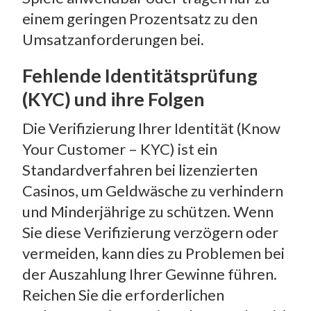
einem geringen Prozentsatz zu den
Umsatzanforderungen bei.
Fehlende Identitätsprüfung
(KYC) und ihre Folgen
Die Verifizierung Ihrer Identität (Know
Your Customer – KYC) ist ein
Standardverfahren bei lizenzierten
Casinos, um Geldwäsche zu verhindern
und Minderjährige zu schützen. Wenn
Sie diese Verifizierung verzögern oder
vermeiden, kann dies zu Problemen bei
der Auszahlung Ihrer Gewinne führen.
Reichen Sie die erforderlichen