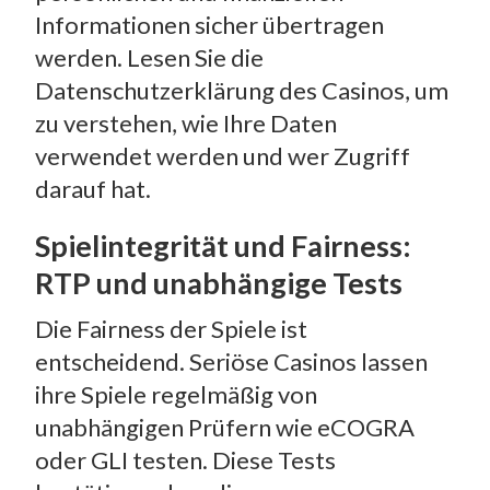
Informationen sicher übertragen
werden. Lesen Sie die
Datenschutzerklärung des Casinos, um
zu verstehen, wie Ihre Daten
verwendet werden und wer Zugriff
darauf hat.
Spielintegrität und Fairness:
RTP und unabhängige Tests
Die Fairness der Spiele ist
entscheidend. Seriöse Casinos lassen
ihre Spiele regelmäßig von
unabhängigen Prüfern wie eCOGRA
oder GLI testen. Diese Tests