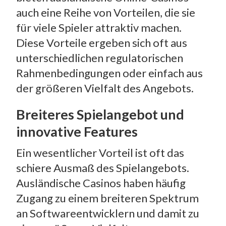
auch eine Reihe von Vorteilen, die sie
für viele Spieler attraktiv machen.
Diese Vorteile ergeben sich oft aus
unterschiedlichen regulatorischen
Rahmenbedingungen oder einfach aus
der größeren Vielfalt des Angebots.
Breiteres Spielangebot und
innovative Features
Ein wesentlicher Vorteil ist oft das
schiere Ausmaß des Spielangebots.
Ausländische Casinos haben häufig
Zugang zu einem breiteren Spektrum
an Softwareentwicklern und damit zu