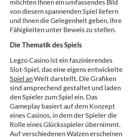
möchten Ihnen ein umfassendes Bild
von diesem spannenden Spiel liefern
und Ihnen die Gelegenheit geben, Ihre
Fähigkeiten unter Beweis zu stellen.
Die Thematik des Spiels
Legzo Casino ist ein faszinierendes
Slot-Spiel, das eine eigens entwickelte
Spiel an
Welt darstellt. Die Grafiken
sind ansprechend gestaltet und laden
den Spieler zum Spiel ein. Das
Gameplay basiert auf dem Konzept
eines Casinos, in dem der Spieler die
Rolle eines Glücksspieler übernimmt.
Auf verschiedenen Walzen erscheinen