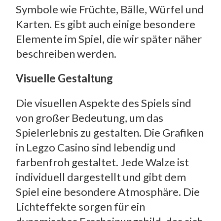
Symbole wie Früchte, Bälle, Würfel und
Karten. Es gibt auch einige besondere
Elemente im Spiel, die wir später näher
beschreiben werden.
Visuelle Gestaltung
Die visuellen Aspekte des Spiels sind
von großer Bedeutung, um das
Spielerlebnis zu gestalten. Die Grafiken
in Legzo Casino sind lebendig und
farbenfroh gestaltet. Jede Walze ist
individuell dargestellt und gibt dem
Spiel eine besondere Atmosphäre. Die
Lichteffekte sorgen für ein