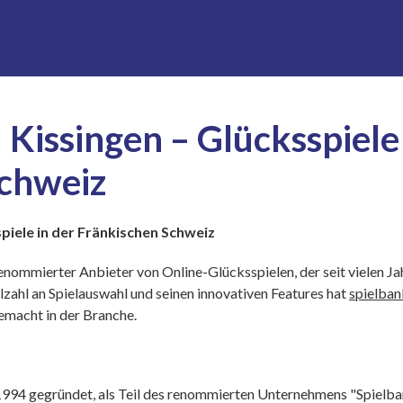
Kissingen – Glücksspiele 
Schweiz
piele in der Fränkischen Schweiz
renommierter Anbieter von Online-Glücksspielen, der seit vielen J
lzahl an Spielauswahl und seinen innovativen Features hat
spielba
emacht in der Branche.
994 gegründet, als Teil des renommierten Unternehmens "Spielban