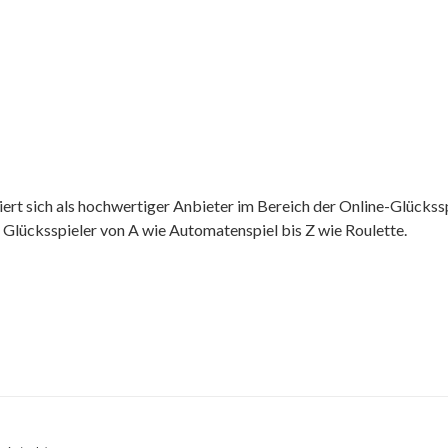
ert sich als hochwertiger Anbieter im Bereich der Online-Glückssp
 Glücksspieler von A wie Automatenspiel bis Z wie Roulette.