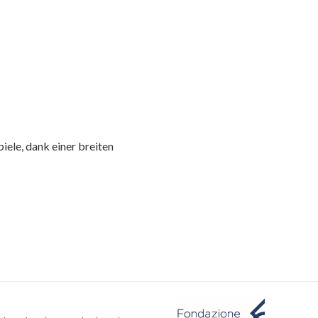
iele, dank einer breiten