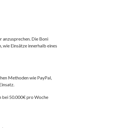
r anzusprechen. Die Boni
 wie Einsätze innerhalb eines
schen Methoden wie PayPal,
Einsatz.
n bei 50.000€ pro Woche