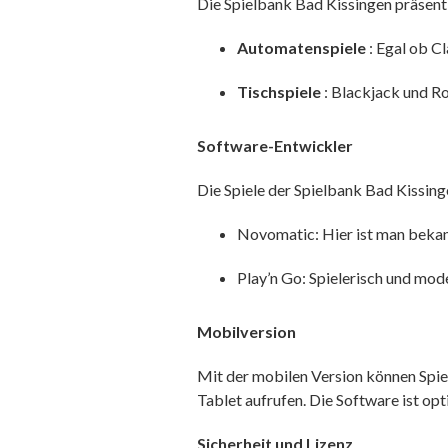
Die Spielbank Bad Kissingen präsenti
Automatenspiele
: Egal ob Cl
Tischspiele
: Blackjack und Ro
Software-Entwickler
Die Spiele der Spielbank Bad Kissin
Novomatic: Hier ist man bekan
Play’n Go: Spielerisch und mod
Mobilversion
Mit der mobilen Version können Spi
Tablet aufrufen. Die Software ist opt
Sicherheit und Lizenz