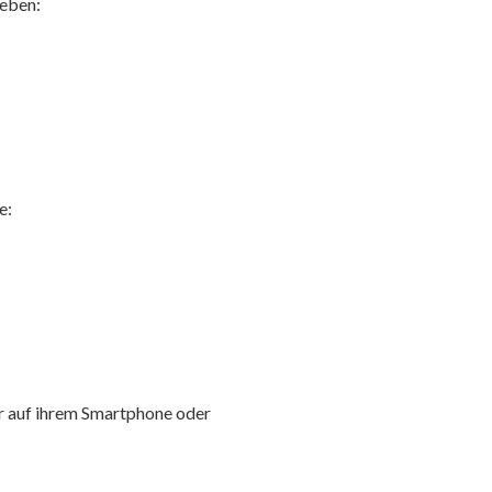
ieben:
e:
r auf ihrem Smartphone oder