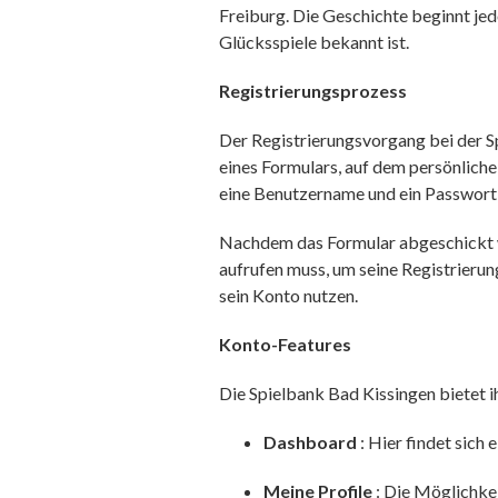
Freiburg. Die Geschichte beginnt jedo
Glücksspiele bekannt ist.
Registrierungsprozess
Der Registrierungsvorgang bei der Sp
eines Formulars, auf dem persönli
eine Benutzername und ein Passwort
Nachdem das Formular abgeschickt wu
aufrufen muss, um seine Registrierun
sein Konto nutzen.
Konto-Features
Die Spielbank Bad Kissingen bietet i
Dashboard
: Hier findet sich 
Meine Profile
: Die Möglichke